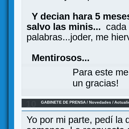
Y decian hara 5 mese
salvo las minis...
cada v
palabras...joder, me hier
Mentirosos...
Para este me
un gracias!
10
GABINETE DE PRENSA
/
Novedades / Actual
Silver City: La Huida
Yo por mi parte, pedí la