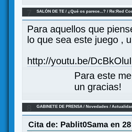
7
SALÓN DE TE
/
¿Qué os parece...?
/
Re:Red Cod
Para aquellos que piens
lo que sea este juego , 
http://youtu.be/DcBkOlu
Para este me
un gracias!
8
GABINETE DE PRENSA
/
Novedades / Actualida
City: La Huida
Cita de: Pablit0Sama en 28