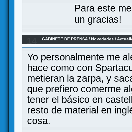
Para este me
un gracias!
14
GABINETE DE PRENSA
/
Novedades / Actual
NO será editado por Devir
Yo personalmente me ale
hace como con Spartacus
metieran la zarpa, y sac
que prefiero comerme al
tener el básico en castel
resto de material en ingl
cosa.