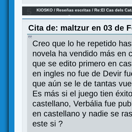
5
KIOSKO
/
Reseñas escritas
/
Re:El Cas dels Cat
Catalans (RESEÑA)
Cita de: maltzur en 03 de 
Creo que lo he repetido has
novela ha vendido más en c
que se edito primero en cast
en ingles no fue de Devir f
que aún se le de tantas vue
Es más si el juego tien éxi
castellano, Verbália fue pu
en castellano y nadie se ra
este si ?