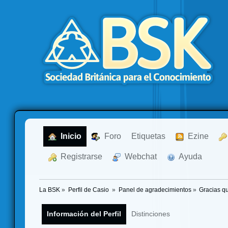
  Inicio
  Foro
Etiquetas
  Ezine
  Registrarse
  Webchat
  Ayuda
La BSK
»
Perfil de Casio 
»
Panel de agradecimientos
»
Gracias q
Información del Perfil
Distinciones