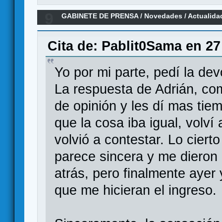
9
GABINETE DE PRENSA
/
Novedades / Actualida
City: La Huida
Cita de: Pablit0Sama en 27
Yo por mi parte, pedí la de
La respuesta de Adrián, co
de opinión y les dí mas tie
que la cosa iba igual, volví
volvió a contestar. Lo ciert
parece sincera y me dieron
atrás, pero finalmente ayer 
que me hicieran el ingreso.