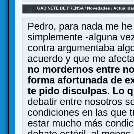
4
GABINETE DE PRENSA
/
Novedades / Actualida
construcción de mazos estratégico y temático.
Pedro, para nada me he 
simplemente -alguna vez 
contra argumentaba algo
acuerdo y que me afecta
no mordernos entre no
forma afortunada de ex
te pido disculpas. Lo q
debatir entre nosotros s
condiciones en las que t
estar mucho más condici
debate estéril, al menos