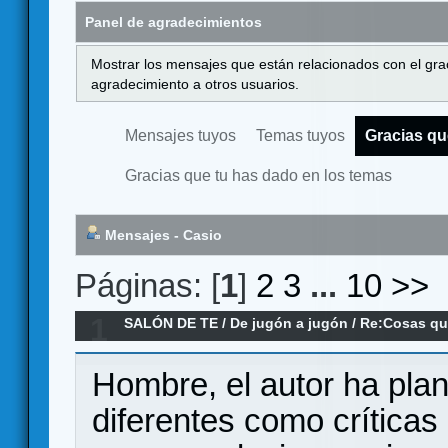
Panel de agradecimientos
Mostrar los mensajes que están relacionados con el gra
agradecimiento a otros usuarios.
Mensajes tuyos
Temas tuyos
Gracias qu
Gracias que tu has dado en los temas
Mensajes - Casio
Páginas: [
1
]
2
3
...
10
>>
1
SALÓN DE TE
/
De jugón a jugón
/
Re:Cosas qu
podrían mejorar
Hombre, el autor ha pla
diferentes como críticas