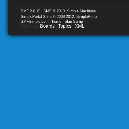
SMF 2.0.15
|
SMF © 2013
,
Simple Machines
SimplePortal 2.3.5 © 2008-2012, SimplePortal
SMFSimple.com Theme | Skin Samp
Sitemap:
Boards
|
Topics
|
XML