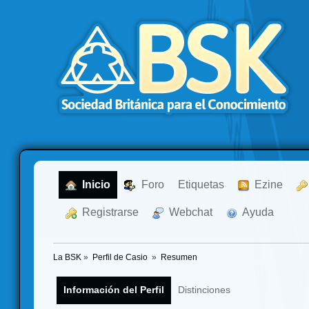
  Inicio
  Foro
Etiquetas
  Ezine
  Registrarse
  Webchat
  Ayuda
La BSK
»
Perfil de Casio 
»
Resumen
Información del Perfil
Distinciones