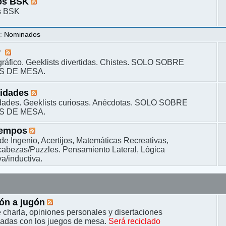
os BSK
s BSK
s
:
Nominados
r
ráfico. Geeklists divertidas. Chistes. SOLO SOBRE
S DE MESA.
sidades
dades. Geeklists curiosas. Anécdotas. SOLO SOBRE
S DE MESA.
iempos
de Ingenio, Acertijos, Matemáticas Recreativas,
bezas/Puzzles. Pensamiento Lateral, Lógica
a/inductiva.
ón a jugón
 charla, opiniones personales y disertaciones
nadas con los juegos de mesa.
Será reciclado