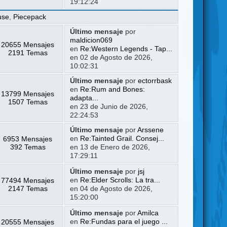
19:12:24
use
,
Piecepack
Último mensaje
por
maldicion069
20655 Mensajes
en
Re:Western Legends - Tap...
2191 Temas
en 02 de Agosto de 2026,
10:02:31
Último mensaje
por
ectorrbask
en
Re:Rum and Bones:
13799 Mensajes
adapta...
1507 Temas
en 23 de Junio de 2026,
22:24:53
Último mensaje
por
Arssene
6953 Mensajes
en
Re:Tainted Grail. Consej...
392 Temas
en 13 de Enero de 2026,
17:29:11
Último mensaje
por
jsj
77494 Mensajes
en
Re:Elder Scrolls: La tra...
2147 Temas
en 04 de Agosto de 2026,
15:20:00
Último mensaje
por
Amilca
20555 Mensajes
en
Re:Fundas para el juego ...