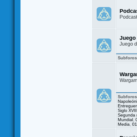
Podca
Podcast
Juego
Juego d
Subforo
Warga
Wargame
Subforo
Napoleón
Entreguer
Siglo XVII
Segunda m
Mundial
,
Media
,
01