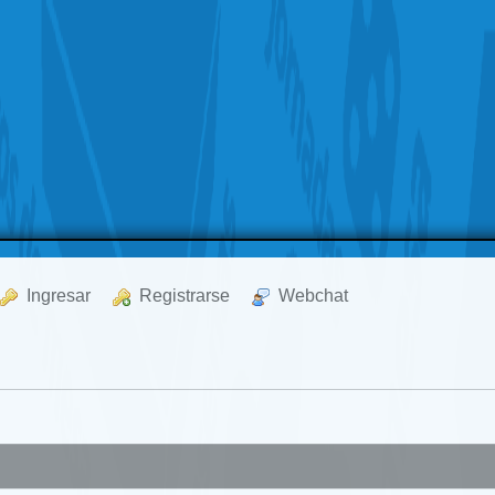
  Ingresar
  Registrarse
  Webchat