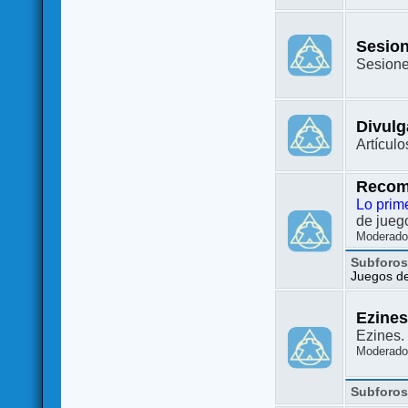
Sesion
Sesione
Divulg
Artículo
Recom
Lo prim
de juego
Moderado
Subforo
Juegos de 
Ezine
Ezines. 
Moderado
Subforo