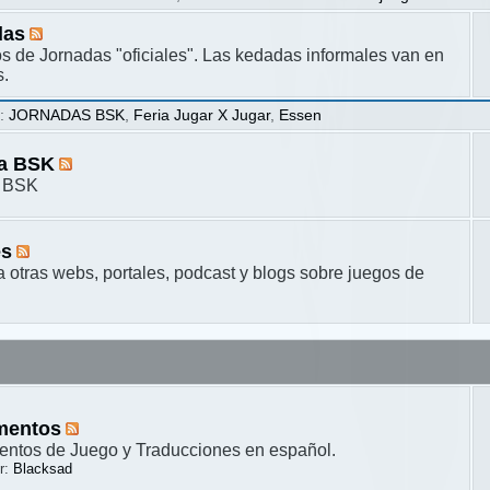
das
s de Jornadas "oficiales". Las kedadas informales van en
s.
s
:
JORNADAS BSK
,
Feria Jugar X Jugar
,
Essen
ta BSK
a BSK
es
a otras webs, portales, podcast y blogs sobre juegos de
mentos
ntos de Juego y Traducciones en español.
r:
Blacksad