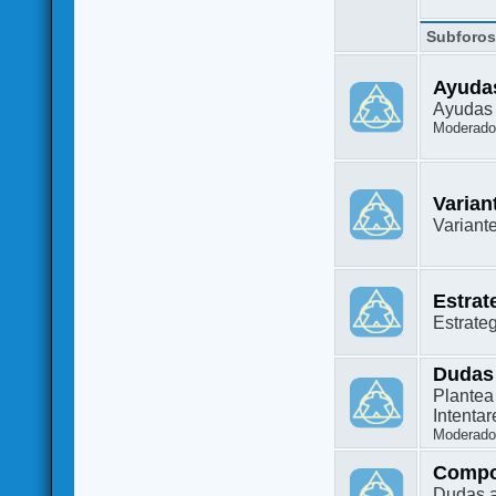
Subforo
Ayuda
Ayudas 
Moderado
Varian
Variant
Estrat
Estrate
Dudas
Plantea
Intenta
Moderado
Compo
Dudas a