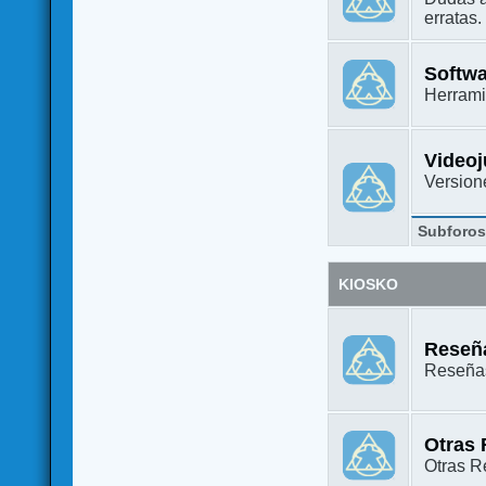
erratas.
Softw
Herrami
Video
Versione
Subforo
KIOSKO
Reseña
Reseñas
Otras
Otras Re