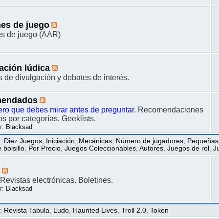
es de juego
s de juego (AAR)
ación lúdica
s de divulgación y debates de interés.
endados
ero que debes mirar antes de preguntar.
Recomendaciones
s por categorías. Geeklists.
r:
Blacksad
s
:
Diez Juegos
,
Iniciación
,
Mecánicas
,
Número de jugadores
,
Pequeñas
bolsillo
,
Por Precio
,
Juegos Coleccionables
,
Autores
,
Juegos de rol
,
J
s
Revistas electrónicas. Boletines.
r:
Blacksad
s
:
Revista Tabula
,
Ludo
,
Haunted Lives
,
Troll 2.0
,
Token