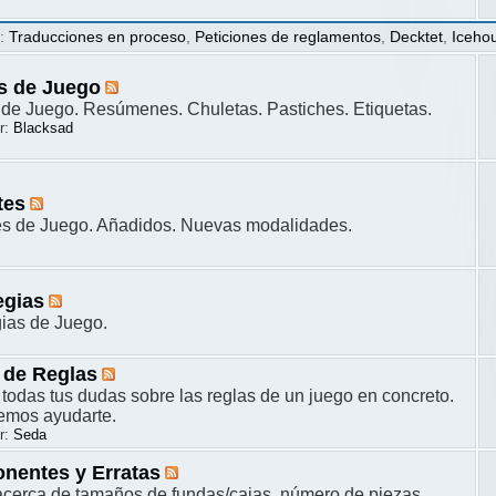
s
:
Traducciones en proceso
,
Peticiones de reglamentos
,
Decktet
,
Iceho
s de Juego
de Juego. Resúmenes. Chuletas. Pastiches. Etiquetas.
r:
Blacksad
tes
es de Juego. Añadidos. Nuevas modalidades.
egias
gias de Juego.
 de Reglas
 todas tus dudas sobre las reglas de un juego en concreto.
remos ayudarte.
r:
Seda
nentes y Erratas
cerca de tamaños de fundas/cajas, número de piezas,