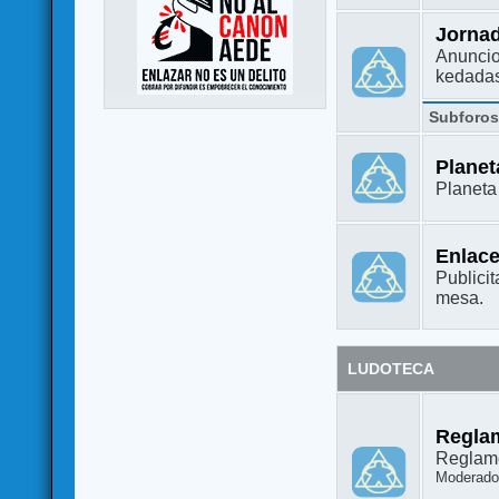
Jorna
Anuncio
kedada
Subforo
Plane
Planet
Enlac
Publicit
mesa.
LUDOTECA
Regla
Reglame
Moderado