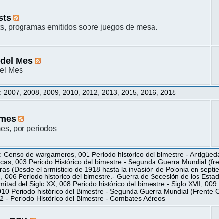
sts
s, programas emitidos sobre juegos de mesa.
 del Mes
el Mes
s
:
2007
,
2008
,
2009
,
2010
,
2012
,
2013
,
2015
,
2016
,
2018
mes
s, por periodos
s
:
Censo de wargameros
,
001 Periodo histórico del bimestre - Antigüed
icas
,
003 Periodo Histórico del bimestre - Segunda Guerra Mundial (fren
ras (Desde el armisticio de 1918 hasta la invasión de Polonia en sept
I
,
006 Periodo historico del bimestre.- Guerra de Secesión de los Esta
itad del Siglo XX
,
008 Periodo histórico del bimestre - Siglo XVII
,
009 
010 Periodo histórico del Bimestre - Segunda Guerra Mundial (Frente O
2 - Periodo Histórico del Bimestre - Combates Aéreos