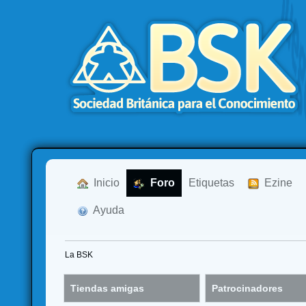
  Inicio
  Foro
Etiquetas
  Ezine
  Ayuda
La BSK
Tiendas amigas
Patrocinadores