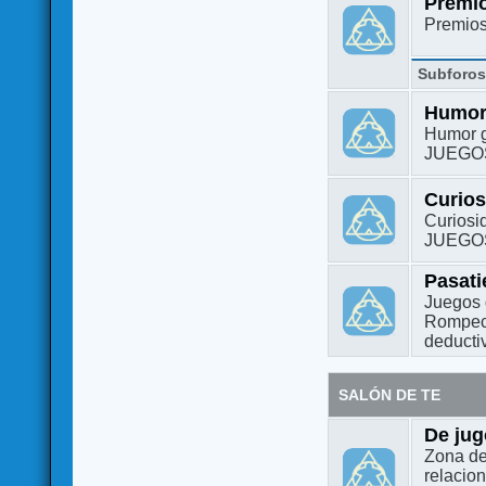
Premi
Premio
Subforo
Humo
Humor g
JUEGO
Curio
Curiosi
JUEGO
Pasat
Juegos 
Rompeca
deductiv
SALÓN DE TE
De jug
Zona de
relacio