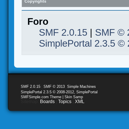
Copyrights
Foro
SMF 2.0.15
|
SMF © 
SimplePortal 2.3.5 ©
SMF 2.0.15
|
SMF © 2013
,
Simple Machines
SimplePortal 2.3.5 © 2008-2012, SimplePortal
SMFSimple.com Theme | Skin Samp
Sitemap:
Boards
|
Topics
|
XML