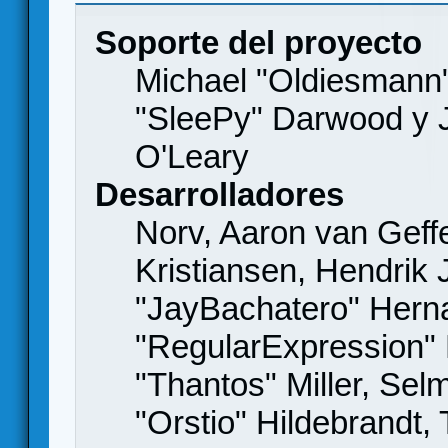
Soporte del proyecto
Michael "Oldiesmann
"SleePy" Darwood y J
O'Leary
Desarrolladores
Norv, Aaron van Geffe
Kristiansen, Hendrik
"JayBachatero" Hern
"RegularExpression"
"Thantos" Miller, Se
"Orstio" Hildebrandt,