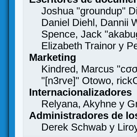
Joshua "groundup" Di
Daniel Diehl, Dannii 
Spence, Jack "akabu
Elizabeth Trainor y 
Marketing
Kindred, Marcus "cσσ
"[n3rve]" Otowo, rick
Internacionalizadores
Relyana, Akyhne y G
Administradores de lo
Derek Schwab y Liro