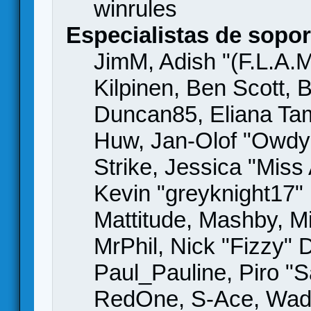
winrules
Especialistas de sopor
JimM, Adish "(F.L.A.M
Kilpinen, Ben Scott,
Duncan85, Eliana Tame
Huw, Jan-Olof "Owdy"
Strike, Jessica "Mis
Kevin "greyknight17" H
Mattitude, Mashby, Mic
MrPhil, Nick "Fizzy" 
Paul_Pauline, Piro "S
RedOne, S-Ace, Wad