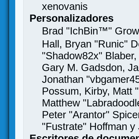
xenovanis
Personalizadores
Brad "IchBin™" Gro
Hall, Bryan "Runic" D
"Shadow82x" Blaber, 
Gary M. Gadsdon, Jas
Jonathan "vbgamer45" 
Possum, Kirby, Matt
Matthew "Labradoodle
Peter "Arantor" Spice
"Fustrate" Hoffman y
Escritores de docume