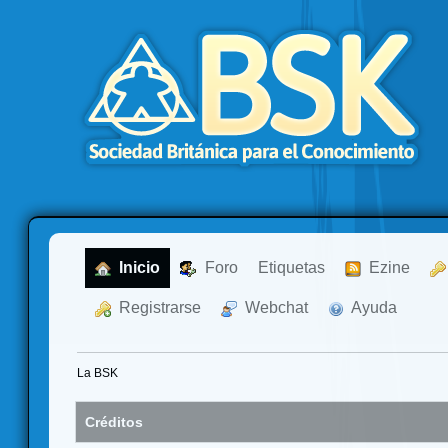
  Inicio
  Foro
Etiquetas
  Ezine
  Registrarse
  Webchat
  Ayuda
La BSK
Créditos