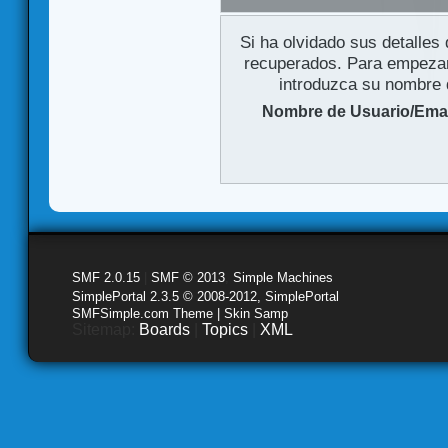
Si ha olvidado sus detalles
recuperados. Para empezar 
introduzca su nombre d
Nombre de Usuario/Emai
SMF 2.0.15
|
SMF © 2013
,
Simple Machines
SimplePortal 2.3.5 © 2008-2012, SimplePortal
SMFSimple.com Theme | Skin Samp
Sitemap:
Boards
|
Topics
|
XML