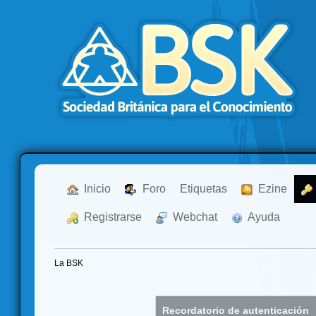
  Inicio
  Foro
Etiquetas
  Ezine
  Registrarse
  Webchat
  Ayuda
La BSK
Recordatorio de autenticación