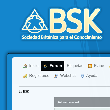
  Inicio
  Forum
Etiquetas
  Ezine
  Registrarse
  Webchat
  Ayuda
La BSK
¡Advertencia!