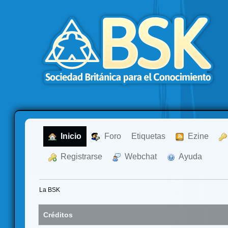
  Inicio
  Foro
Etiquetas
  Ezine
  Registrarse
  Webchat
  Ayuda
La BSK
Créditos