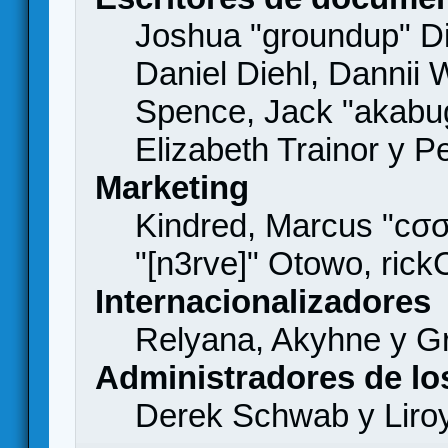
Joshua "groundup" Di
Daniel Diehl, Dannii 
Spence, Jack "akabu
Elizabeth Trainor y 
Marketing
Kindred, Marcus "cσσ
"[n3rve]" Otowo, rick
Internacionalizadores
Relyana, Akyhne y G
Administradores de lo
Derek Schwab y Liro