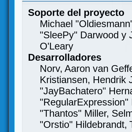
Soporte del proyecto
Michael "Oldiesmann
"SleePy" Darwood y J
O'Leary
Desarrolladores
Norv, Aaron van Geffe
Kristiansen, Hendrik
"JayBachatero" Hern
"RegularExpression"
"Thantos" Miller, Se
"Orstio" Hildebrandt,