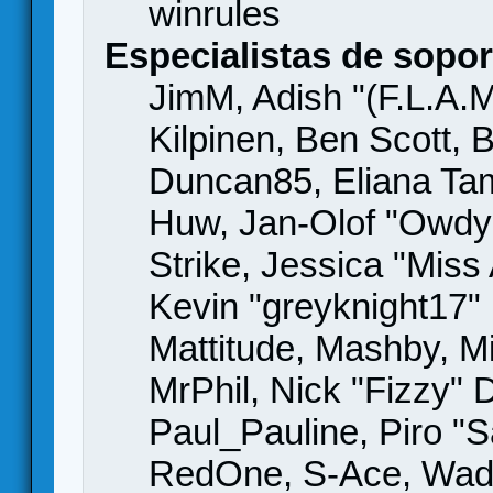
winrules
Especialistas de sopor
JimM, Adish "(F.L.A.M
Kilpinen, Ben Scott,
Duncan85, Eliana Tame
Huw, Jan-Olof "Owdy"
Strike, Jessica "Mis
Kevin "greyknight17" H
Mattitude, Mashby, Mic
MrPhil, Nick "Fizzy" 
Paul_Pauline, Piro "S
RedOne, S-Ace, Wad