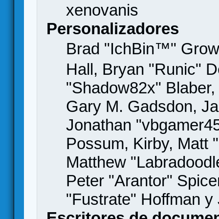
xenovanis
Personalizadores
Brad "IchBin™" Gro
Hall, Bryan "Runic" D
"Shadow82x" Blaber, 
Gary M. Gadsdon, Jas
Jonathan "vbgamer45" 
Possum, Kirby, Matt
Matthew "Labradoodle
Peter "Arantor" Spice
"Fustrate" Hoffman y
Escritores de docume