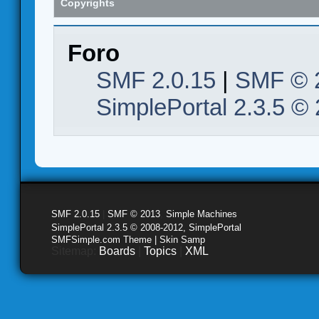
Copyrights
Foro
SMF 2.0.15
|
SMF © 
SimplePortal 2.3.5 ©
SMF 2.0.15
|
SMF © 2013
,
Simple Machines
SimplePortal 2.3.5 © 2008-2012, SimplePortal
SMFSimple.com Theme | Skin Samp
Sitemap:
Boards
|
Topics
|
XML