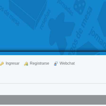
  Ingresar
  Registrarse
  Webchat