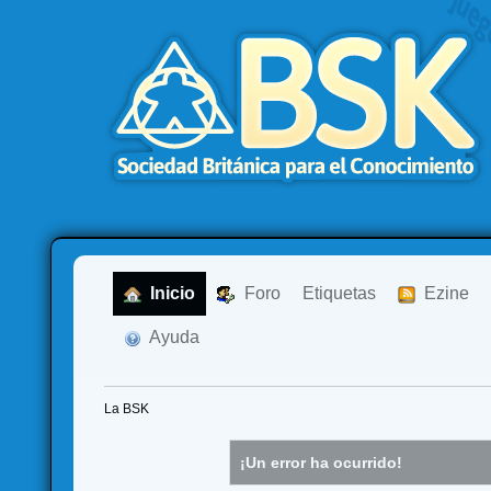
  Inicio
  Foro
Etiquetas
  Ezine
  Ayuda
La BSK
¡Un error ha ocurrido!