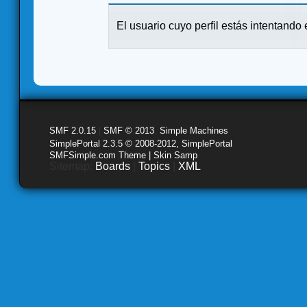
El usuario cuyo perfil estás intentando e
SMF 2.0.15
|
SMF © 2013
,
Simple Machines
SimplePortal 2.3.5 © 2008-2012, SimplePortal
SMFSimple.com Theme | Skin Samp
Sitemap:
Boards
|
Topics
|
XML