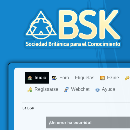
  Inicio
  Foro
Etiquetas
  Ezine
  Registrarse
  Webchat
  Ayuda
La BSK
¡Un error ha ocurrido!