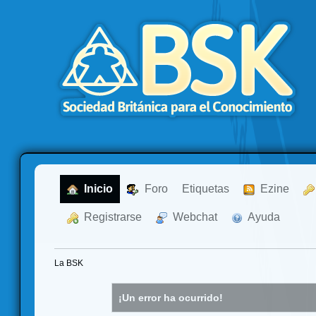
  Inicio
  Foro
Etiquetas
  Ezine
  Registrarse
  Webchat
  Ayuda
La BSK
¡Un error ha ocurrido!