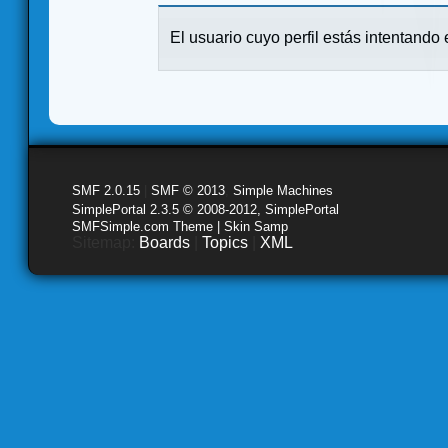
El usuario cuyo perfil estás intentando e
SMF 2.0.15
|
SMF © 2013
,
Simple Machines
SimplePortal 2.3.5 © 2008-2012, SimplePortal
SMFSimple.com Theme | Skin Samp
Sitemap:
Boards
|
Topics
|
XML