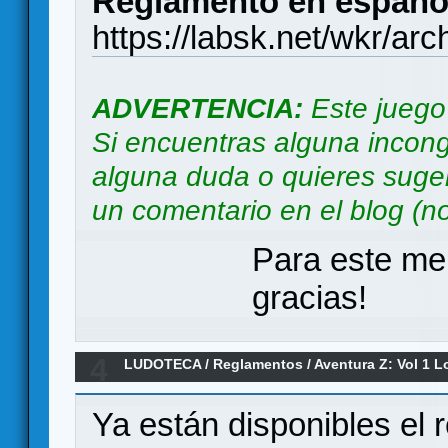
Reglamento en españo
https://labsk.net/wkr/ar
ADVERTENCIA:
Este juego
Si encuentras alguna incong
alguna duda o quieres suger
un comentario en el blog (no 
Para este me
gracias!
4
LUDOTECA
/
Reglamentos
/
Aventura Z: Vol 1 L
Ya están disponibles el 