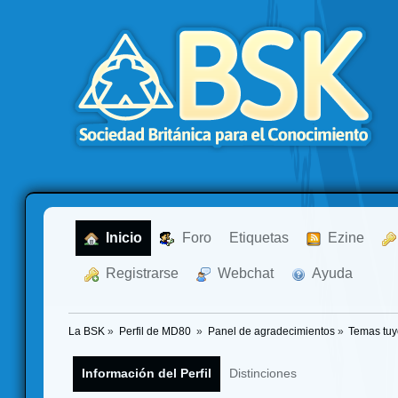
  Inicio
  Foro
Etiquetas
  Ezine
  Registrarse
  Webchat
  Ayuda
La BSK
»
Perfil de MD80 
»
Panel de agradecimientos
»
Temas tuy
Información del Perfil
Distinciones