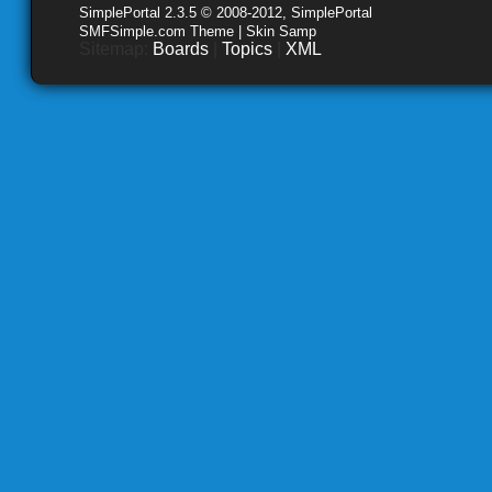
SimplePortal 2.3.5 © 2008-2012, SimplePortal
SMFSimple.com Theme | Skin Samp
Sitemap:
Boards
|
Topics
|
XML