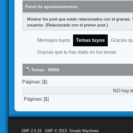
Panel de agradecimientos
Mostrar los post que están relacionados con el gracias.
usuarios. (Relacionado con el primer post.)
Mensajes tuyos
Temas tuyos
Gracias q
Gracias que tu has dado en los temas
Temas - MD80
Páginas: [
1
]
NO hay t
Páginas: [
1
]
SMF 2.0.15
|
SMF © 2013
,
Simple Machines