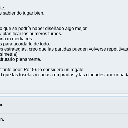
te.
s sabiendo jugar bien.
o que se podría haber diseñado algo mejor.
 planificar los primeros turnos.
ría in media res.
para acordarte de todo.
s estrategias, creo que las partidas pueden volverse repetitivas
simetría).
sfrutarlo plenamente.
ante peor. Por 8€ lo considero un regalo.
ced que las losetas y cartas compradas y las ciudades anexiona
so
n.