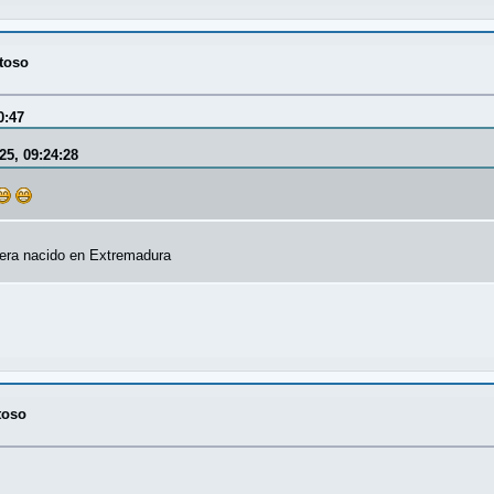
toso
0:47
25, 09:24:28
 era nacido en Extremadura
toso