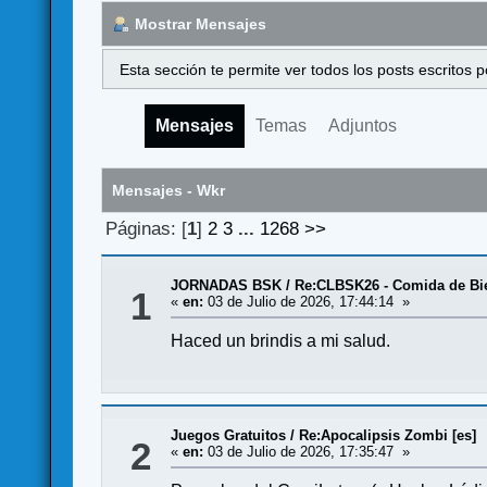
Mostrar Mensajes
Esta sección te permite ver todos los posts escritos
Mensajes
Temas
Adjuntos
Mensajes - Wkr
Páginas: [
1
]
2
3
...
1268
>>
JORNADAS BSK
/
Re:CLBSK26 - Comida de Bi
1
«
en:
03 de Julio de 2026, 17:44:14 »
Haced un brindis a mi salud.
Juegos Gratuitos
/
Re:Apocalipsis Zombi [es]
2
«
en:
03 de Julio de 2026, 17:35:47 »