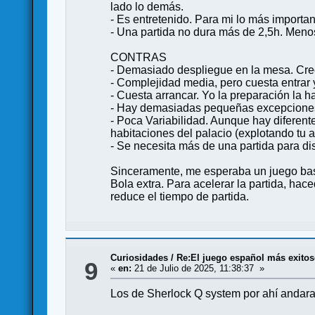
lado lo demás.
- Es entretenido. Para mi lo más importan
- Una partida no dura más de 2,5h. Meno
CONTRAS
- Demasiado despliegue en la mesa. Cre
- Complejidad media, pero cuesta entrar y
- Cuesta arrancar. Yo la preparación la ha
- Hay demasiadas pequeñas excepciones 
- Poca Variabilidad. Aunque hay diferente
habitaciones del palacio (explotando tu a
- Se necesita más de una partida para di
Sinceramente, me esperaba un juego bast
Bola extra. Para acelerar la partida, ha
reduce el tiempo de partida.
Curiosidades
/
Re:El juego español más exito
9
«
en:
21 de Julio de 2025, 11:38:37 »
Los de Sherlock Q system por ahí andara