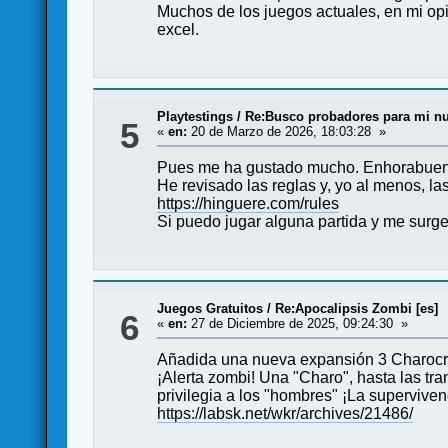
Muchos de los juegos actuales, en mi op
excel.
Playtestings
/
Re:Busco probadores para mi nue
5
«
en:
20 de Marzo de 2026, 18:03:28 »
Pues me ha gustado mucho. Enhorabuen
He revisado las reglas y, yo al menos, l
https://hinguere.com/rules
Si puedo jugar alguna partida y me surg
Juegos Gratuitos
/
Re:Apocalipsis Zombi [es]
6
«
en:
27 de Diciembre de 2025, 09:24:30 »
Añadida una nueva expansión 3 Charocrac
¡Alerta zombi! Una "Charo", hasta las tr
privilegia a los "hombres" ¡La superviven
https://labsk.net/wkr/archives/21486/