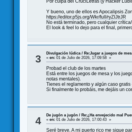
Por culpa del CruciLetras (y Hacker Lúd
Y bueno, uno de ellos es Apocalipsis Zo
https://editor.p5js.org/Wkr/full/ryZIJtrJR
No está terminado, pero cualquier crític
El look & feel lo dejo para el final, prime
Divulgación lúdica
/
Re:Jugar a juegos de mes
3
«
en:
01 de Julio de 2026, 17:09:58 »
Probad el club de los martes
Está entre los juegos de mesa y los jueg
notas mentales).
Tienes el reglamento y algún caso gratis
Si finalmente lo probáis, me dejáis un co
De jugón a jugón
/
Re:¿Ha envejecido mal Puer
4
«
en:
01 de Julio de 2026, 17:00:43 »
Seré breve. A mi puerto rico me sigue p