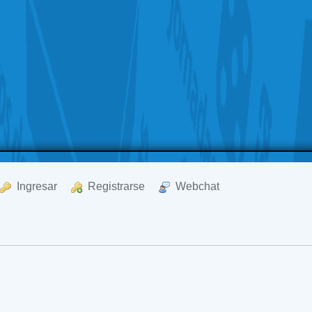
  Ingresar
  Registrarse
  Webchat