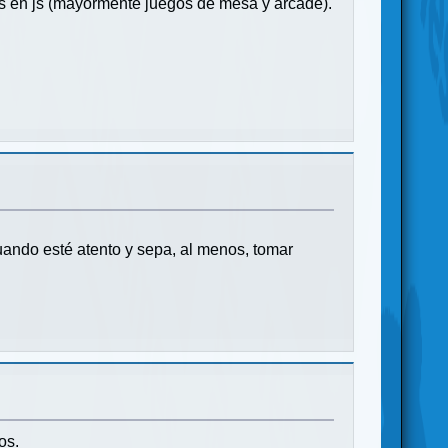
s en js (mayormente juegos de mesa y arcade).
uando esté atento y sepa, al menos, tomar
os.