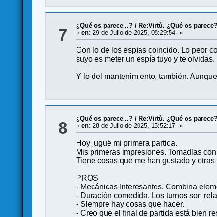
¿Qué os parece...?
/
Re:Virtù. ¿Qué os parece
7
«
en:
29 de Julio de 2025, 08:29:54 »
Con lo de los espías coincido. Lo peor co
suyo es meter un espía tuyo y te olvidas.
Y lo del mantenimiento, también. Aunque
¿Qué os parece...?
/
Re:Virtù. ¿Qué os parece
8
«
en:
28 de Julio de 2025, 15:52:17 »
Hoy jugué mi primera partida.
Mis primeras impresiones. Tomadlas con 
Tiene cosas que me han gustado y otras 
PROS
- Mecánicas Interesantes. Combina elemen
- Duración comedida. Los turnos son rela
- Siempre hay cosas que hacer.
- Creo que el final de partida está bien 