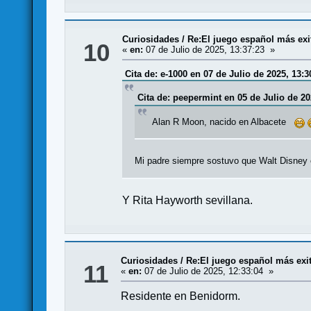
Curiosidades
/
Re:El juego español más exi
10
«
en:
07 de Julio de 2025, 13:37:23 »
Cita de: e-1000 en 07 de Julio de 2025, 13:3
Cita de: peepermint en 05 de Julio de 20
Alan R Moon, nacido en Albacete
Mi padre siempre sostuvo que Walt Disney
Y Rita Hayworth sevillana.
Curiosidades
/
Re:El juego español más exi
11
«
en:
07 de Julio de 2025, 12:33:04 »
Residente en Benidorm.