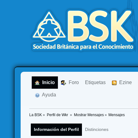
  Inicio
  Foro
Etiquetas
  Ezine
  Ayuda
La BSK
»
Perfil de Wkr 
»
Mostrar Mensajes
»
Mensajes
Información del Perfil
Distinciones