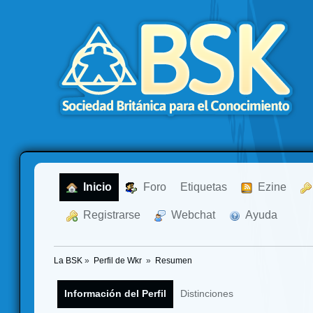
  Inicio
  Foro
Etiquetas
  Ezine
  Registrarse
  Webchat
  Ayuda
La BSK
»
Perfil de Wkr 
»
Resumen
Información del Perfil
Distinciones