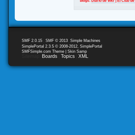
blogs:
Diario de Wkr
|
El Club de
SMF 2.0.15
|
SMF © 2013
,
Simple Machines
SimplePortal 2.3.5 © 2008-2012, SimplePortal
SMFSimple.com Theme | Skin Samp
Sitemap:
Boards
|
Topics
|
XML