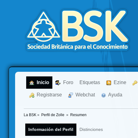
  Inicio
  Foro
Etiquetas
  Ezine
  Registrarse
  Webchat
  Ayuda
La BSK
»
Perfil de Zolle 
»
Resumen
Información del Perfil
Distinciones