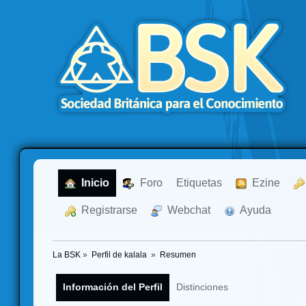
  Inicio
  Foro
Etiquetas
  Ezine
  Registrarse
  Webchat
  Ayuda
La BSK
»
Perfil de kalala 
»
Resumen
Información del Perfil
Distinciones