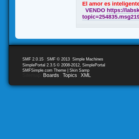
El amor es inteligente
VENDO
https://labs
topic=254835.msg21
SMF 2.0.15
|
SMF © 2013
,
Simple Machines
SimplePortal 2.3.5 © 2008-2012, SimplePortal
SMFSimple.com Theme | Skin Samp
Sitemap:
Boards
|
Topics
|
XML