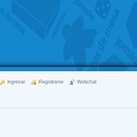
  Ingresar
  Registrarse
  Webchat