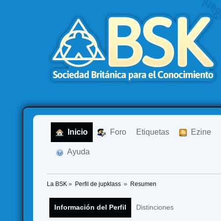
  Inicio
  Foro
Etiquetas
  Ezine
  Ayuda
La BSK
»
Perfil de jupklass 
»
Resumen
Información del Perfil
Distinciones