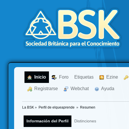
  Inicio
  Foro
Etiquetas
  Ezine
  Registrarse
  Webchat
  Ayuda
La BSK
»
Perfil de elqueaprende 
»
Resumen
Información del Perfil
Distinciones