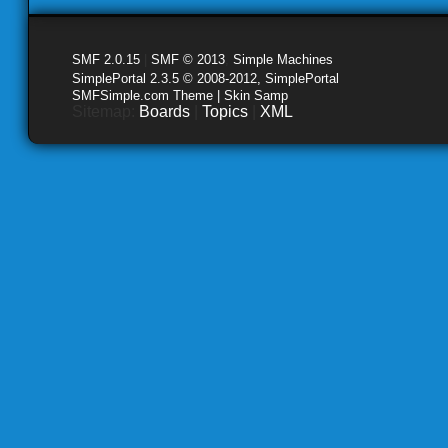
SMF 2.0.15
|
SMF © 2013
,
Simple Machines
SimplePortal 2.3.5 © 2008-2012, SimplePortal
SMFSimple.com Theme | Skin Samp
Sitemap:
Boards
|
Topics
|
XML