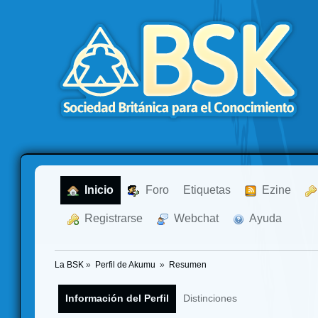
  Inicio
  Foro
Etiquetas
  Ezine
  Registrarse
  Webchat
  Ayuda
La BSK
»
Perfil de Akumu 
»
Resumen
Información del Perfil
Distinciones