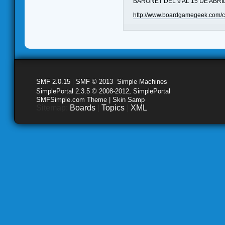
BARONET DEL 9 AL 15 DE ABRI
http://www.boardgamegeek.com/
SMF 2.0.15
|
SMF © 2013
,
Simple Machines
SimplePortal 2.3.5 © 2008-2012, SimplePortal
SMFSimple.com Theme | Skin Samp
Sitemap:
Boards
|
Topics
|
XML