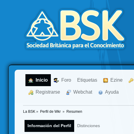
  Inicio
  Foro
Etiquetas
  Ezine
  Registrarse
  Webchat
  Ayuda
La BSK
»
Perfil de Wkr 
»
Resumen
Información del Perfil
Distinciones