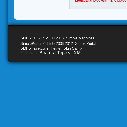
blogs:
Diario de Wkr
|
El Club de
SMF 2.0.15
|
SMF © 2013
,
Simple Machines
SimplePortal 2.3.5 © 2008-2012, SimplePortal
SMFSimple.com Theme | Skin Samp
Sitemap:
Boards
|
Topics
|
XML