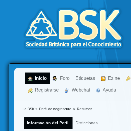
  Inicio
  Foro
Etiquetas
  Ezine
  Registrarse
  Webchat
  Ayuda
La BSK
»
Perfil de negroscuro 
»
Resumen
Información del Perfil
Distinciones