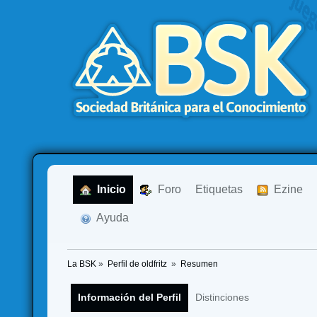
  Inicio
  Foro
Etiquetas
  Ezine
  Ayuda
La BSK
»
Perfil de oldfritz 
»
Resumen
Información del Perfil
Distinciones