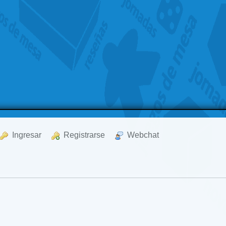
  Ingresar
  Registrarse
  Webchat