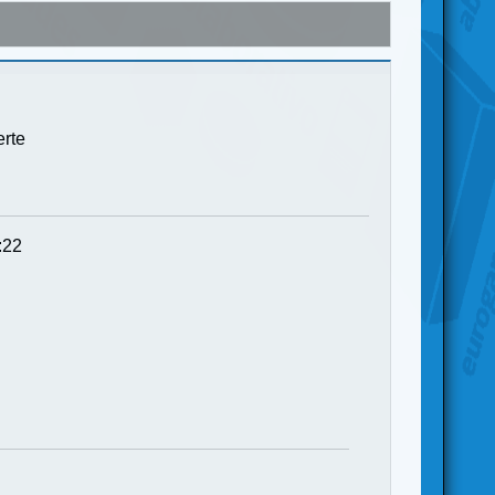
erte
:22