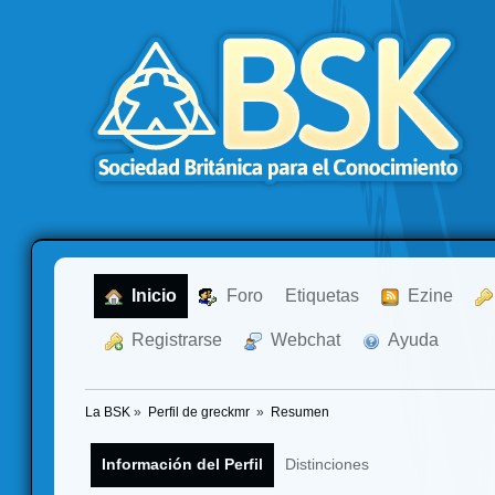
  Inicio
  Foro
Etiquetas
  Ezine
  Registrarse
  Webchat
  Ayuda
La BSK
»
Perfil de greckmr 
»
Resumen
Información del Perfil
Distinciones