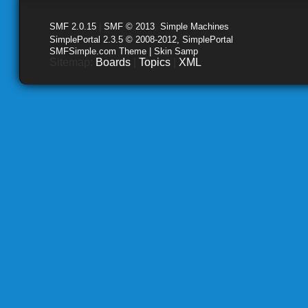
SMF 2.0.15
|
SMF © 2013
,
Simple Machines
SimplePortal 2.3.5 © 2008-2012, SimplePortal
SMFSimple.com Theme | Skin Samp
Sitemap:
Boards
|
Topics
|
XML