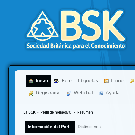
  Inicio
  Foro
Etiquetas
  Ezine
  Registrarse
  Webchat
  Ayuda
La BSK
»
Perfil de holmes70 
»
Resumen
Información del Perfil
Distinciones