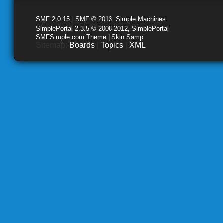
SMF 2.0.15
|
SMF © 2013
,
Simple Machines
SimplePortal 2.3.5 © 2008-2012, SimplePortal
SMFSimple.com Theme | Skin Samp
Sitemap:
Boards
|
Topics
|
XML