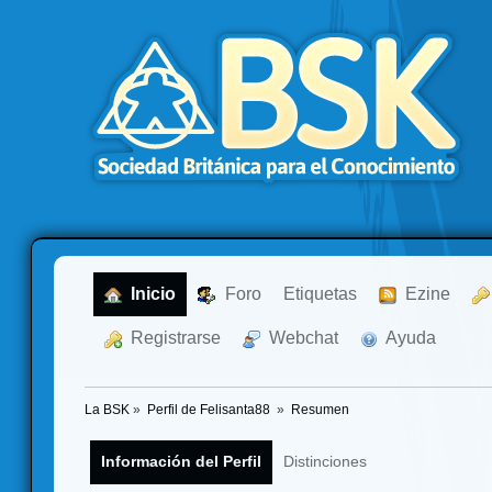
  Inicio
  Foro
Etiquetas
  Ezine
  Registrarse
  Webchat
  Ayuda
La BSK
»
Perfil de Felisanta88 
»
Resumen
Información del Perfil
Distinciones