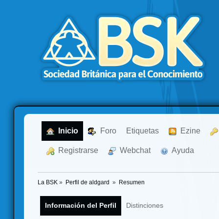
  Inicio
  Foro
Etiquetas
  Ezine
  Registrarse
  Webchat
  Ayuda
La BSK
»
Perfil de aldgard 
»
Resumen
Información del Perfil
Distinciones