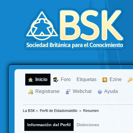
  Inicio
  Foro
Etiquetas
  Ezine
  Registrarse
  Webchat
  Ayuda
La BSK
»
Perfil de Eldadomaldito 
»
Resumen
Información del Perfil
Distinciones