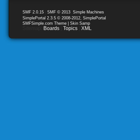
SMF 2.0.15
|
SMF © 2013
,
Simple Machines
SimplePortal 2.3.5 © 2008-2012, SimplePortal
SMFSimple.com Theme | Skin Samp
Sitemap:
Boards
|
Topics
|
XML