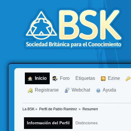
  Inicio
  Foro
Etiquetas
  Ezine
  Registrarse
  Webchat
  Ayuda
La BSK
»
Perfil de Pablo Ramirez 
»
Resumen
Información del Perfil
Distinciones