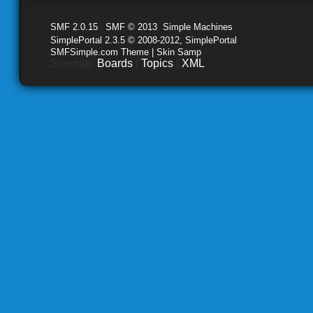
SMF 2.0.15
|
SMF © 2013
,
Simple Machines
SimplePortal 2.3.5 © 2008-2012, SimplePortal
SMFSimple.com Theme | Skin Samp
Sitemap:
Boards
|
Topics
|
XML