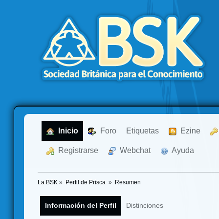
  Inicio
  Foro
Etiquetas
  Ezine
  Registrarse
  Webchat
  Ayuda
La BSK
»
Perfil de Prisca 
»
Resumen
Información del Perfil
Distinciones