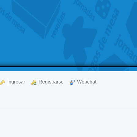
  Ingresar
  Registrarse
  Webchat