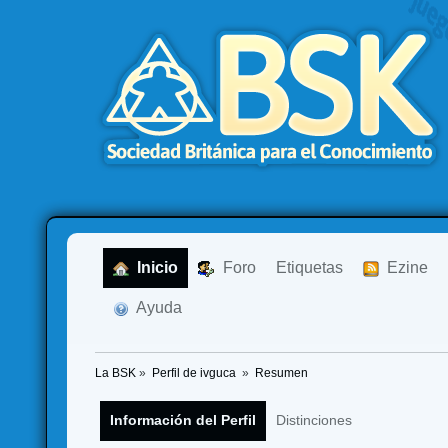
  Inicio
  Foro
Etiquetas
  Ezine
  Ayuda
La BSK
»
Perfil de ivguca 
»
Resumen
Información del Perfil
Distinciones