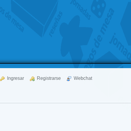
  Ingresar
  Registrarse
  Webchat