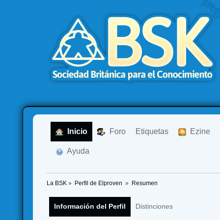
  Inicio
  Foro
Etiquetas
  Ezine
  Ayuda
La BSK
»
Perfil de Elproven 
»
Resumen
Información del Perfil
Distinciones