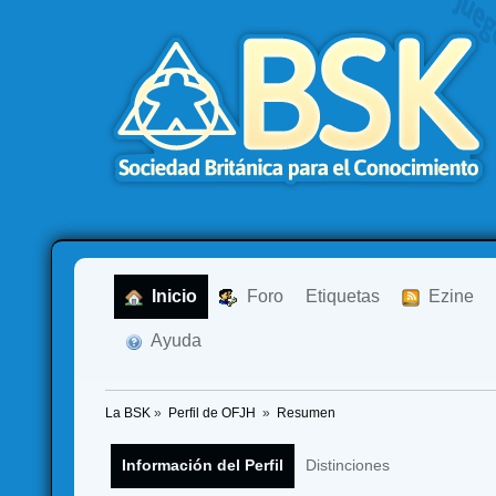
  Inicio
  Foro
Etiquetas
  Ezine
  Ayuda
La BSK
»
Perfil de OFJH 
»
Resumen
Información del Perfil
Distinciones