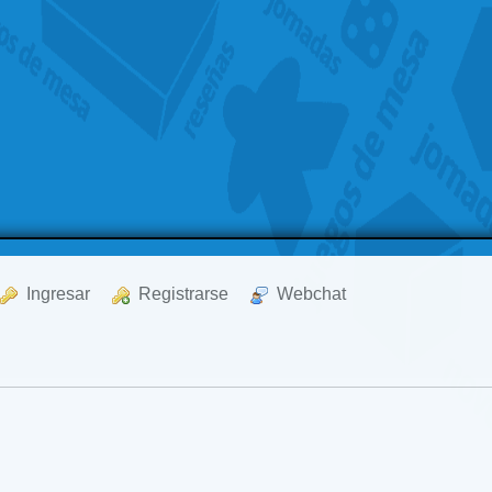
  Ingresar
  Registrarse
  Webchat