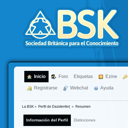
  Inicio
  Foro
Etiquetas
  Ezine
  Registrarse
  Webchat
  Ayuda
La BSK
»
Perfil de Dazetenfer| 
»
Resumen
Información del Perfil
Distinciones