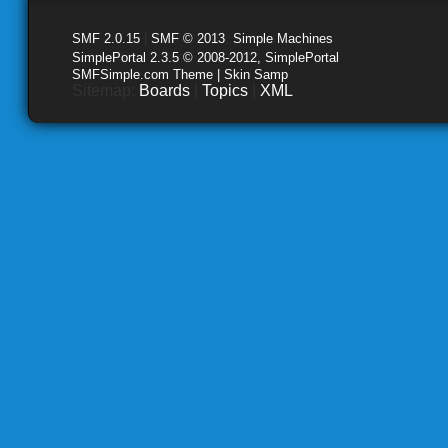
SMF 2.0.15
|
SMF © 2013
,
Simple Machines
SimplePortal 2.3.5 © 2008-2012, SimplePortal
SMFSimple.com Theme | Skin Samp
Sitemap:
Boards
|
Topics
|
XML