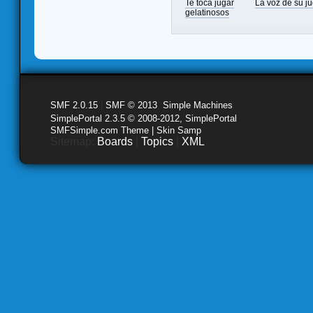
Te toca jugar
La voz de su j
gelatinosos
SMF 2.0.15
|
SMF © 2013
,
Simple Machines
SimplePortal 2.3.5 © 2008-2012, SimplePortal
SMFSimple.com Theme | Skin Samp
Sitemap:
Boards
|
Topics
|
XML