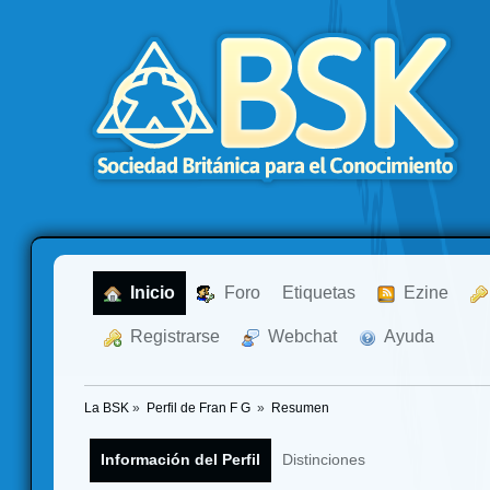
  Inicio
  Foro
Etiquetas
  Ezine
  Registrarse
  Webchat
  Ayuda
La BSK
»
Perfil de Fran F G 
»
Resumen
Información del Perfil
Distinciones