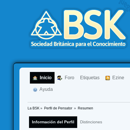
  Inicio
  Foro
Etiquetas
  Ezine
  Ayuda
La BSK
»
Perfil de Pensator 
»
Resumen
Información del Perfil
Distinciones