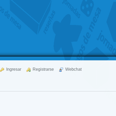
  Ingresar
  Registrarse
  Webchat