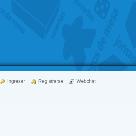
  Ingresar
  Registrarse
  Webchat