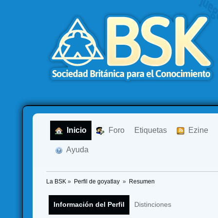
  Inicio
  Foro
Etiquetas
  Ezine
  Ayuda
La BSK
»
Perfil de goyatlay 
»
Resumen
Información del Perfil
Distinciones