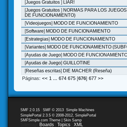
[
Juegos Gratuitos
]
LIAR!
[
Juegos Gratuitos
]
NORMAS PARA LOS JUEGOS
DE FUNCIONAMIENTO)
[
Videojuegos
]
MODO DE FUNCIONAMIENTO
[
Software
]
MODO DE FUNCIONAMIENTO
[
Estrategias
]
MODO DE FUNCIONAMIENTO
[
Variantes
]
MODO DE FUNCIONAMIENTO (SUBF
[
Ayudas de Juego
]
MODO DE FUNCIONAMIENT
[
Ayudas de Juego
]
GUILLOTINE
[
Reseñas escritas
]
DIE MACHER (Reseña)
Páginas:
<<
1
...
674
675
[
676
]
677
>>
SMF 2.0.15
|
SMF © 2013
,
Simple Machines
SimplePortal 2.3.5 © 2008-2012, SimplePortal
SMFSimple.com Theme | Skin Samp
Sitemap:
Boards
|
Topics
|
XML