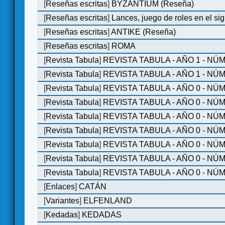
[
Reseñas escritas
]
BYZANTIUM (Reseña)
[
Reseñas escritas
]
Lances, juego de roles en el si
[
Reseñas escritas
]
ANTIKE (Reseña)
[
Reseñas escritas
]
ROMA
[
Revista Tabula
]
REVISTA TABULA - AÑO 1 - NÚ
[
Revista Tabula
]
REVISTA TABULA - AÑO 1 - NÚ
[
Revista Tabula
]
REVISTA TABULA - AÑO 0 - NÚ
[
Revista Tabula
]
REVISTA TABULA - AÑO 0 - NÚ
[
Revista Tabula
]
REVISTA TABULA - AÑO 0 - NÚ
[
Revista Tabula
]
REVISTA TABULA - AÑO 0 - NÚ
[
Revista Tabula
]
REVISTA TABULA - AÑO 0 - NÚ
[
Revista Tabula
]
REVISTA TABULA - AÑO 0 - NÚ
[
Revista Tabula
]
REVISTA TABULA - AÑO 0 - NÚ
[
Enlaces
]
CATÁN
[
Variantes
]
ELFENLAND
[
Kedadas
]
KEDADAS