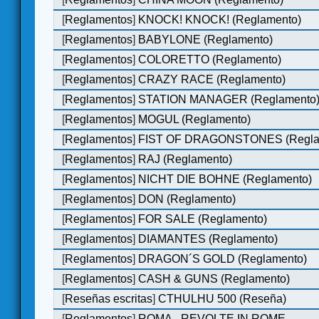
[
Reglamentos
]
KNOCK! KNOCK! (Reglamento)
[
Reglamentos
]
BABYLONE (Reglamento)
[
Reglamentos
]
COLORETTO (Reglamento)
[
Reglamentos
]
CRAZY RACE (Reglamento)
[
Reglamentos
]
STATION MANAGER (Reglamento
[
Reglamentos
]
MOGUL (Reglamento)
[
Reglamentos
]
FIST OF DRAGONSTONES (Regla
[
Reglamentos
]
RAJ (Reglamento)
[
Reglamentos
]
NICHT DIE BOHNE (Reglamento)
[
Reglamentos
]
DON (Reglamento)
[
Reglamentos
]
FOR SALE (Reglamento)
[
Reglamentos
]
DIAMANTES (Reglamento)
[
Reglamentos
]
DRAGON´S GOLD (Reglamento)
[
Reglamentos
]
CASH & GUNS (Reglamento)
[
Reseñas escritas
]
CTHULHU 500 (Reseña)
[
Reglamentos
]
ROMA - REVOLTE IN ROME