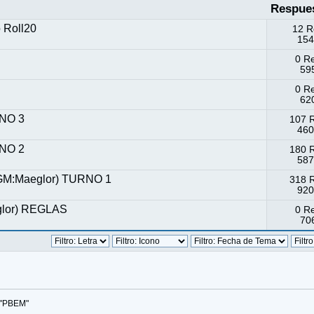
Respue
 Roll20
12 R
154
0 R
595
0 R
620
RNO 3
107 
460
RNO 2
180 
587
(GM:Maeglor) TURNO 1
318 
920
glor) REGLAS
0 R
706
 "PBEM"