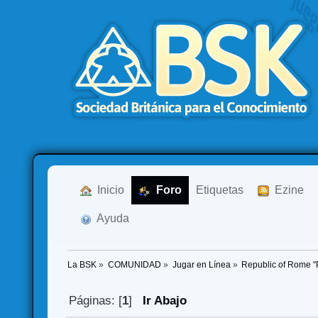
  Inicio
  Foro
Etiquetas
  Ezine
  Ayuda
La BSK
»
COMUNIDAD
»
Jugar en Línea
»
Republic of Rome 
Páginas: [
1
]
Ir Abajo