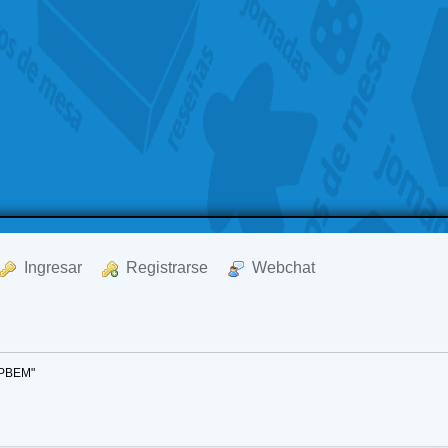
  Ingresar
  Registrarse
  Webchat
"PBEM"