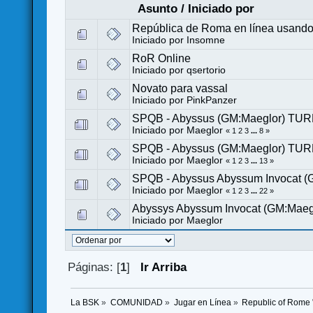
Asunto
/
Iniciado por
República de Roma en línea usando
Iniciado por
Insomne
RoR Online
Iniciado por
qsertorio
Novato para vassal
Iniciado por PinkPanzer
SPQB - Abyssus (GM:Maeglor) TU
Iniciado por
Maeglor
«
1
2
3
...
8
»
SPQB - Abyssus (GM:Maeglor) TU
Iniciado por
Maeglor
«
1
2
3
...
13
»
SPQB - Abyssus Abyssum Invocat 
Iniciado por
Maeglor
«
1
2
3
...
22
»
Abyssys Abyssum Invocat (GM:Mae
Iniciado por
Maeglor
Páginas: [
1
]
Ir Arriba
La BSK
»
COMUNIDAD
»
Jugar en Línea
»
Republic of Rome