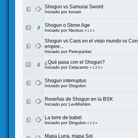
Shogun vs Samurai Sword
Iniciado por
kovain
Shogun o Stone Age
Iniciado por
Neckus
«
1
2
»
Shogun vs Caos en el viejo mundo vs Conq
empire...
Iniciado por
Peterparker
¿Qué pasa con el Shogun?
Iniciado por
Celacanto
«
1
2
3
»
Shogun interruptus
Iniciado por
Dingolon
Reseñas de Shogun en la BSK
Iniciado por LevMishkin
La torre de babel
Iniciado por
Dingolon
«
1
2
»
Mapa Luna, mapa Sol