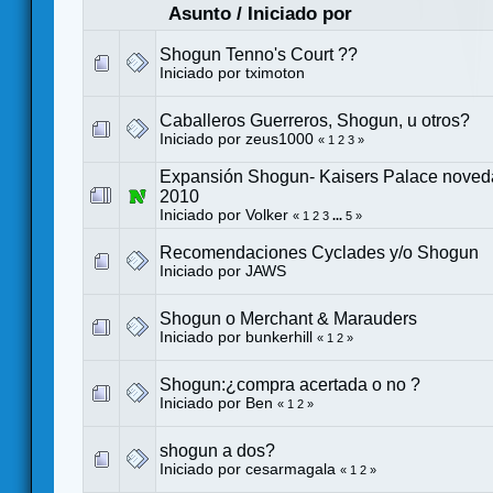
Asunto
/
Iniciado por
Shogun Tenno's Court ??
Iniciado por
tximoton
Caballeros Guerreros, Shogun, u otros?
Iniciado por zeus1000
«
1
2
3
»
Expansión Shogun- Kaisers Palace nove
2010
Iniciado por
Volker
«
1
2
3
...
5
»
Recomendaciones Cyclades y/o Shogun
Iniciado por
JAWS
Shogun o Merchant & Marauders
Iniciado por
bunkerhill
«
1
2
»
Shogun:¿compra acertada o no ?
Iniciado por
Ben
«
1
2
»
shogun a dos?
Iniciado por
cesarmagala
«
1
2
»