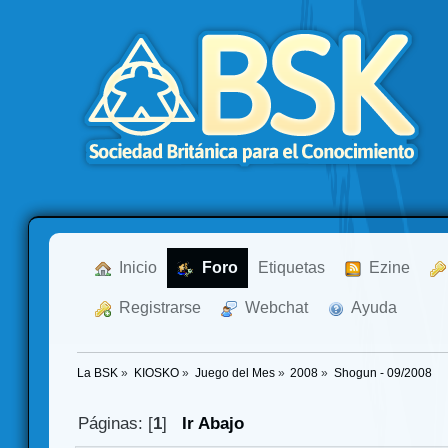
  Inicio
  Foro
Etiquetas
  Ezine
  Registrarse
  Webchat
  Ayuda
La BSK
»
KIOSKO
»
Juego del Mes
»
2008
»
Shogun - 09/2008
Páginas: [
1
]
Ir Abajo