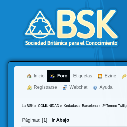
  Inicio
  Foro
Etiquetas
  Ezine
  Registrarse
  Webchat
  Ayuda
La BSK
»
COMUNIDAD
»
Kedadas
»
Barcelona
»
2º Torneo Twilig
Páginas: [
1
]
Ir Abajo