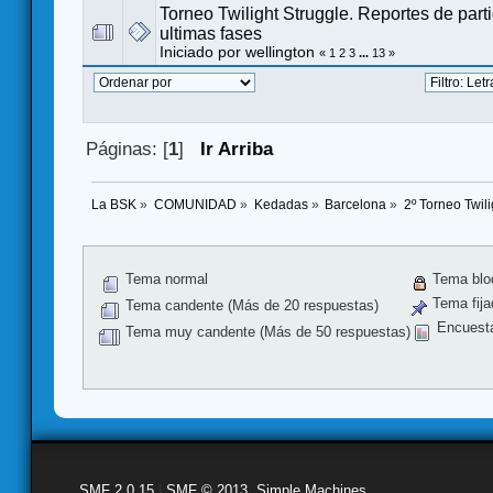
Torneo Twilight Struggle. Reportes de part
ultimas fases
Iniciado por
wellington
«
1
2
3
...
13
»
Páginas: [
1
]
Ir Arriba
La BSK
»
COMUNIDAD
»
Kedadas
»
Barcelona
»
2º Torneo Twili
Tema normal
Tema blo
Tema fija
Tema candente (Más de 20 respuestas)
Encuest
Tema muy candente (Más de 50 respuestas)
SMF 2.0.15
|
SMF © 2013
,
Simple Machines