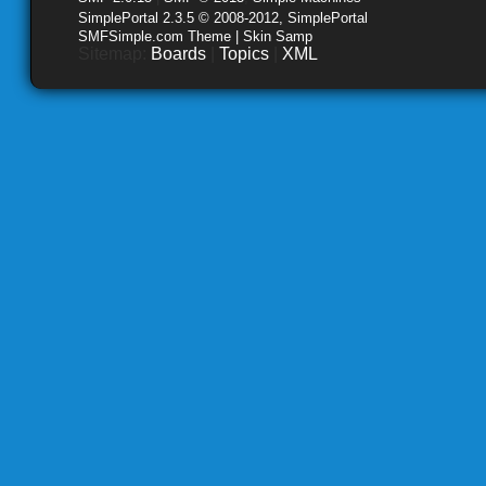
SimplePortal 2.3.5 © 2008-2012, SimplePortal
SMFSimple.com Theme | Skin Samp
Sitemap:
Boards
|
Topics
|
XML