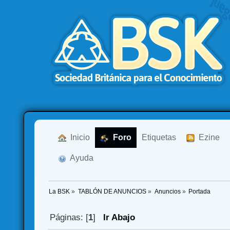
  Inicio
  Foro
Etiquetas
  Ezine
  Ayuda
La BSK
»
TABLÓN DE ANUNCIOS
»
Anuncios
»
Portada
Páginas: [
1
]
Ir Abajo