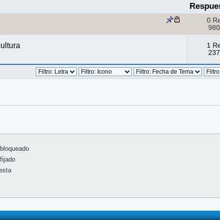
Respue
0 R
980
ultura
1 R
237
bloqueado
ijado
esta