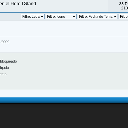
en el Here I Stand
33 R
219
6/2009
bloqueado
ijado
esta