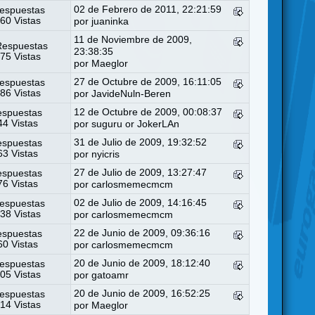
02 de Febrero de 2011, 22:21:59
espuestas
60 Vistas
por
juaninka
11 de Noviembre de 2009,
Respuestas
23:38:35
75 Vistas
por
Maeglor
27 de Octubre de 2009, 16:11:05
espuestas
86 Vistas
por
JavideNuln-Beren
12 de Octubre de 2009, 00:08:37
espuestas
4 Vistas
por
suguru or JokerLAn
31 de Julio de 2009, 19:32:52
espuestas
3 Vistas
por
nyicris
27 de Julio de 2009, 13:27:47
espuestas
6 Vistas
por
carlosmemecmcm
02 de Julio de 2009, 14:16:45
espuestas
38 Vistas
por
carlosmemecmcm
22 de Junio de 2009, 09:36:16
espuestas
0 Vistas
por
carlosmemecmcm
20 de Junio de 2009, 18:12:40
espuestas
05 Vistas
por
gatoamr
20 de Junio de 2009, 16:52:25
espuestas
14 Vistas
por
Maeglor