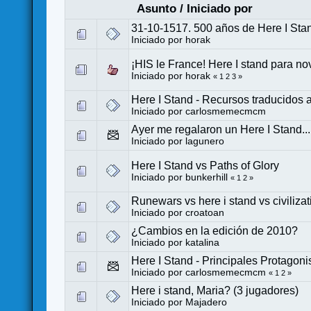
Asunto
/
Iniciado por
31-10-1517. 500 años de Here I Sta
Iniciado por
horak
¡HIS le France! Here I stand para nov
Iniciado por
horak
«
1
2
3
»
Here I Stand - Recursos traducidos a
Iniciado por
carlosmemecmcm
Ayer me regalaron un Here I Stand...
Iniciado por
lagunero
Here I Stand vs Paths of Glory
Iniciado por
bunkerhill
«
1
2
»
Runewars vs here i stand vs civilizat
Iniciado por croatoan
¿Cambios en la edición de 2010?
Iniciado por
katalina
Here I Stand - Principales Protagoni
Iniciado por
carlosmemecmcm
«
1
2
»
Here i stand, Maria? (3 jugadores)
Iniciado por
Majadero