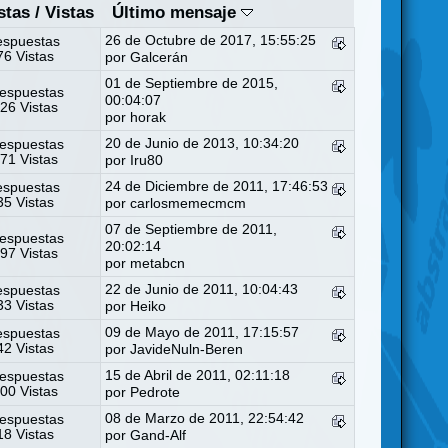
stas
/
Vistas
Último mensaje
26 de Octubre de 2017, 15:55:25
espuestas
6 Vistas
por
Galcerán
01 de Septiembre de 2015,
espuestas
00:04:07
26 Vistas
por
horak
20 de Junio de 2013, 10:34:20
espuestas
71 Vistas
por
Iru80
24 de Diciembre de 2011, 17:46:53
espuestas
5 Vistas
por
carlosmemecmcm
07 de Septiembre de 2011,
espuestas
20:02:14
97 Vistas
por
metabcn
22 de Junio de 2011, 10:04:43
espuestas
3 Vistas
por
Heiko
09 de Mayo de 2011, 17:15:57
espuestas
2 Vistas
por
JavideNuln-Beren
15 de Abril de 2011, 02:11:18
espuestas
00 Vistas
por
Pedrote
08 de Marzo de 2011, 22:54:42
espuestas
8 Vistas
por
Gand-Alf