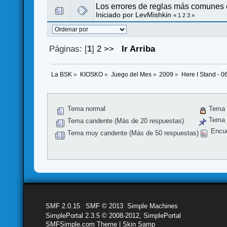
Los errores de reglas más comunes 
Iniciado por LevMishkin
«
1
2
3
»
Páginas: [
1
]
2
>>
Ir Arriba
La BSK
»
KIOSKO
»
Juego del Mes
»
2009
»
Here I Stand - 0
Tema normal
Tema 
Tema f
Tema candente (Más de 20 respuestas)
Encu
Tema muy candente (Más de 50 respuestas)
SMF 2.0.15
|
SMF © 2013
,
Simple Machines
SimplePortal 2.3.5 © 2008-2012, SimplePortal
SMFSimple.com Theme | Skin Samp