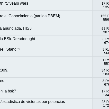
thirty years wars
17 R
135
ara el Conocimiento (partida PBEM)
166 
556
ia anunciada. HIS3.
53 R
307
dada BSk-Dreadnought
5 R
674
e I Stand"?
3 R
566
1 R
557
2009.
34 R
183
res
3 R
676
en la bsk?
17 R
134
estadistica de victorias por potencias
28 R
172