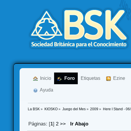
  Inicio
  Foro
Etiquetas
  Ezine
  Ayuda
La BSK
»
KIOSKO
»
Juego del Mes
»
2009
»
Here I Stand - 06
Páginas: [
1
]
2
>>
Ir Abajo