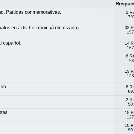
Respue
nd. Partidas conmemorativas.
2 R
797
atos en acts. Le cronicuá.(finalizada)
33 R
197
l español.
14 R
167
8 R
703
19 R
123
ion
8 R
693
2 R
504
stas
18 R
127
10 R
901