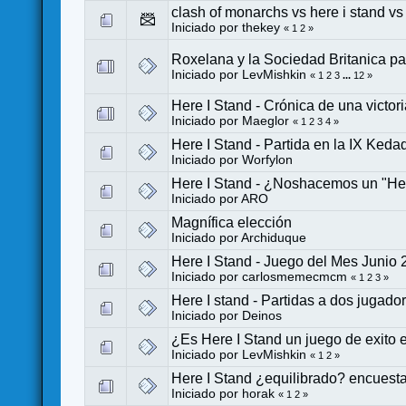
clash of monarchs vs here i stand vs 
Iniciado por
thekey
«
1
2
»
Roxelana y la Sociedad Britanica p
Iniciado por LevMishkin
«
1
2
3
...
12
»
Here I Stand - Crónica de una victor
Iniciado por
Maeglor
«
1
2
3
4
»
Here I Stand - Partida en la IX Ke
Iniciado por
Worfylon
Here I Stand - ¿Noshacemos un "Her
Iniciado por
ARO
Magnífica elección
Iniciado por Archiduque
Here I Stand - Juego del Mes Junio 
Iniciado por
carlosmemecmcm
«
1
2
3
»
Here I stand - Partidas a dos jugado
Iniciado por
Deinos
¿Es Here I Stand un juego de exito 
Iniciado por LevMishkin
«
1
2
»
Here I Stand ¿equilibrado? encuesta/
Iniciado por
horak
«
1
2
»