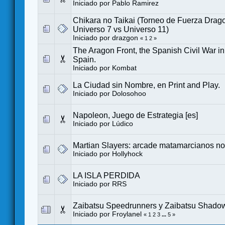
Iniciado por
Pablo Ramirez
Chikara no Taikai (Torneo de Fuerza Drago
Universo 7 vs Universo 11)
Iniciado por
drazgon
«
1
2
»
The Aragon Front, the Spanish Civil War i
Spain.
Iniciado por
Kombat
La Ciudad sin Nombre, en Print and Play.
Iniciado por
Dolosohoo
Napoleon, Juego de Estrategia [es]
Iniciado por
Lúdico
Martian Slayers: arcade matamarcianos no
Iniciado por
Hollyhock
LA ISLA PERDIDA
Iniciado por
RRS
Zaibatsu Speedrunners y Zaibatsu Shadowr
Iniciado por
Froylanel
«
1
2
3
...
5
»