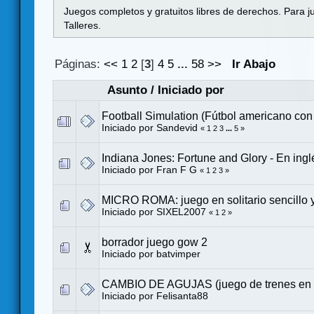
Juegos completos y gratuitos libres de derechos. Para j
Talleres.
Páginas:
<<
1
2
[
3
]
4
5
...
58
>>
Ir Abajo
Asunto
/
Iniciado por
Football Simulation (Fútbol americano con 
Iniciado por
Sandevid
«
1
2
3
...
5
»
Indiana Jones: Fortune and Glory - En ingl
Iniciado por
Fran F G
«
1
2
3
»
MICRO ROMA: juego en solitario sencillo y
Iniciado por
SIXEL2007
«
1
2
»
borrador juego gow 2
Iniciado por
batvimper
CAMBIO DE AGUJAS (juego de trenes en so
Iniciado por
Felisanta88