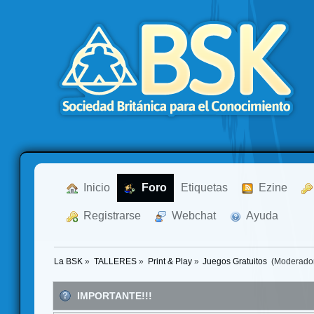
  Inicio
  Foro
Etiquetas
  Ezine
  Registrarse
  Webchat
  Ayuda
La BSK
»
TALLERES
»
Print & Play
»
Juegos Gratuitos 
(Moderado
IMPORTANTE!!!