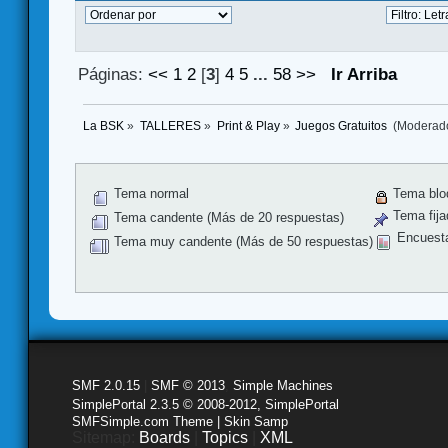
Páginas:
<<
1
2
[
3
]
4
5
...
58
>>
Ir Arriba
La BSK
»
TALLERES
»
Print & Play
»
Juegos Gratuitos 
(Moderad
Tema normal
Tema blo
Tema fija
Tema candente (Más de 20 respuestas)
Encuest
Tema muy candente (Más de 50 respuestas)
SMF 2.0.15
|
SMF © 2013
,
Simple Machines
SimplePortal 2.3.5 © 2008-2012, SimplePortal
SMFSimple.com Theme | Skin Samp
Sitemap:
Boards
|
Topics
|
XML