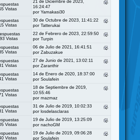
21 de Diciembre de 2023,
espuestas
16:24:47
5 Vistas
por
Yamakasi30
30 de Octubre de 2023, 11:41:22
espuestas
5 Vistas
por
Tatterukai
22 de Febrero de 2023, 22:59:50
espuestas
93 Vistas
por
Turpin
06 de Julio de 2021, 16:41:51
espuestas
5 Vistas
por
Zabuzakue
27 de Junio de 2021, 13:02:11
espuestas
1 Vistas
por
Zaranthir
14 de Enero de 2020, 18:37:00
espuestas
1 Vistas
por
Soulafein
18 de Septiembre de 2019,
espuestas
10:55:46
1 Vistas
por
mazmaz
31 de Julio de 2019, 10:02:33
espuestas
1 Vistas
por
losdelasclaras
19 de Julio de 2019, 13:25:09
espuestas
5 Vistas
por
nachoGM
19 de Julio de 2019, 09:06:28
espuestas
0 Vistas
por
Soulafein