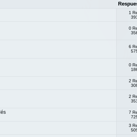
Respue
1 R
393
0 R
356
6 R
575
0 R
186
2 R
308
2 R
351
lés
7 R
725
3 R
509