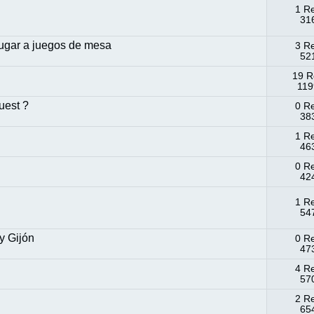
1 R
316
ugar a juegos de mesa
3 R
521
19 R
119
uest ?
0 R
383
1 R
463
0 R
424
1 R
547
y Gijón
0 R
473
4 R
570
2 R
654