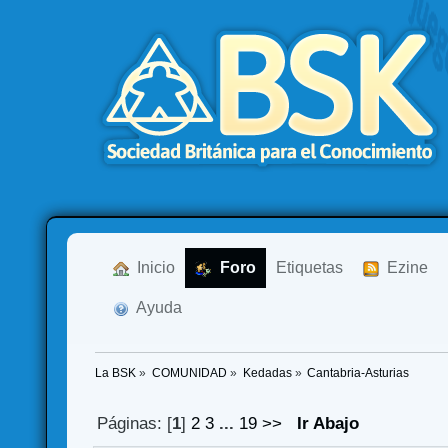
  Inicio
  Foro
Etiquetas
  Ezine
  Ayuda
La BSK
»
COMUNIDAD
»
Kedadas
»
Cantabria-Asturias
Páginas: [
1
]
2
3
...
19
>>
Ir Abajo