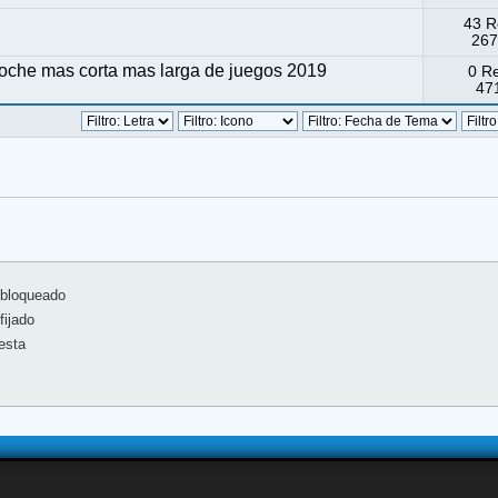
43 R
267
che mas corta mas larga de juegos 2019
0 R
471
bloqueado
ijado
esta