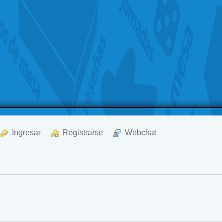
  Ingresar
  Registrarse
  Webchat