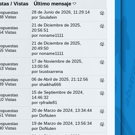
stas
/
Vistas
Último mensaje
28 de Junio de 2026, 11:29:14
espuestas
8 Vistas
por
Soulafein
21 de Diciembre de 2025,
espuestas
20:56:51
4 Vistas
por
noname1111
21 de Diciembre de 2025,
espuestas
20:49:50
5 Vistas
por
noname1111
17 de Noviembre de 2025,
espuestas
13:00:56
3 Vistas
por
txustxarrena
06 de Abril de 2025, 21:12:56
espuestas
9 Vistas
por
shaikha666
15 de Septiembre de 2024,
espuestas
14:46:32
0 Vistas
por
rpfraile81
20 de Marzo de 2024, 13:34:44
espuestas
1 Vistas
por
DoNuten
19 de Marzo de 2024, 13:56:34
espuestas
0 Vistas
por
DoNuten