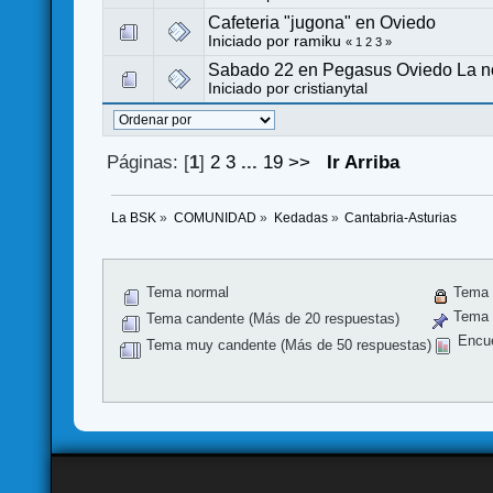
Cafeteria "jugona" en Oviedo
Iniciado por
ramiku
«
1
2
3
»
Sabado 22 en Pegasus Oviedo La no
Iniciado por
cristianytal
Páginas: [
1
]
2
3
...
19
>>
Ir Arriba
La BSK
»
COMUNIDAD
»
Kedadas
»
Cantabria-Asturias
Tema normal
Tema 
Tema f
Tema candente (Más de 20 respuestas)
Encu
Tema muy candente (Más de 50 respuestas)