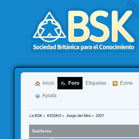
  Inicio
  Foro
Etiquetas
  Ezine
  Ayuda
La BSK
»
KIOSKO
»
Juego del Mes
»
2007
Subforos