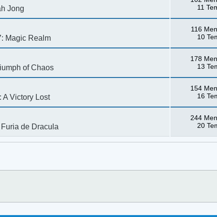
11 Te
ah Jong
116 Men
10 Te
7: Magic Realm
178 Men
13 Te
riumph of Chaos
154 Men
16 Te
A Victory Lost
244 Men
20 Te
 Furia de Dracula