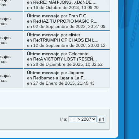
en
Re:RE: MAH-JONG. ¿DóNDE ...
mas
en 16 de Octubre de 2013, 13:09:20
Último mensaje
por
Fran F G
sajes
en
Re:HAZ TU PROPIO MAGIC R...
mas
en 02 de Septiembre de 2022, 20:27:09
Último mensaje
por
elister
sajes
en
Re:TRIUMPH OF CHAOS EN L...
mas
en 12 de Septiembre de 2020, 20:03:12
Último mensaje
por
Celacanto
sajes
en
Re:A VICTORY LOST (RESEÑ...
mas
en 28 de Diciembre de 2025, 10:32:52
Último mensaje
por
Jagarco
sajes
en
Re:Ibamos a jugar a La F...
mas
en 27 de Enero de 2015, 21:45:43
Ir a: