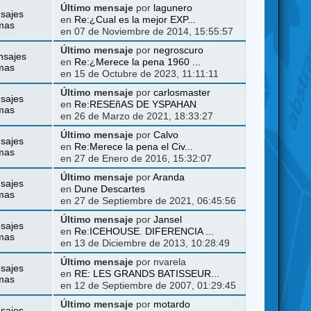
Último mensaje
por
lagunero
sajes
en
Re:¿Cual es la mejor EXP...
mas
en 07 de Noviembre de 2014, 15:55:57
Último mensaje
por
negroscuro
nsajes
en
Re:¿Merece la pena 1960 ...
mas
en 15 de Octubre de 2023, 11:11:11
Último mensaje
por
carlosmaster
sajes
en
Re:RESEñAS DE YSPAHAN
mas
en 26 de Marzo de 2021, 18:33:27
Último mensaje
por
Calvo
sajes
en
Re:Merece la pena el Civ...
mas
en 27 de Enero de 2016, 15:32:07
Último mensaje
por
Aranda
sajes
en
Dune Descartes
mas
en 27 de Septiembre de 2021, 06:45:56
Último mensaje
por
Jansel
sajes
en
Re:ICEHOUSE. DIFERENCIA ...
mas
en 13 de Diciembre de 2013, 10:28:49
Último mensaje
por nvarela
sajes
en
RE: LES GRANDS BATISSEUR...
mas
en 12 de Septiembre de 2007, 01:29:45
Último mensaje
por
motardo
sajes