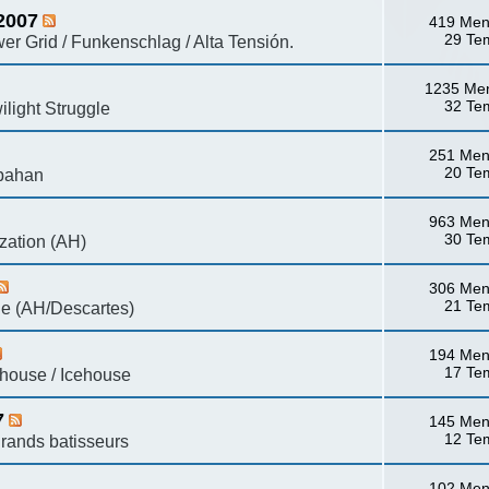
2007
419 Men
29 Te
r Grid / Funkenschlag / Alta Tensión.
1235 Me
32 Te
ilight Struggle
251 Men
20 Te
spahan
963 Men
30 Te
ization (AH)
306 Men
21 Te
e (AH/Descartes)
194 Men
17 Te
ehouse / Icehouse
7
145 Men
12 Te
grands batisseurs
102 Men