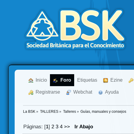
  Inicio
  Foro
Etiquetas
  Ezine
  Registrarse
  Webchat
  Ayuda
La BSK
»
TALLERES
»
Talleres
»
Guías, manuales y consejos 
Páginas: [
1
]
2
3
4
>>
Ir Abajo