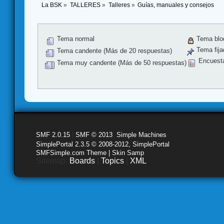
La BSK
»
TALLERES
»
Talleres
»
Guías, manuales y consejos 
Tema normal
Tema blo
Tema fija
Tema candente (Más de 20 respuestas)
Encuest
Tema muy candente (Más de 50 respuestas)
SMF 2.0.15
|
SMF © 2013
,
Simple Machines
SimplePortal 2.3.5 © 2008-2012, SimplePortal
SMFSimple.com Theme | Skin Samp
Sitemap:
Boards
|
Topics
|
XML