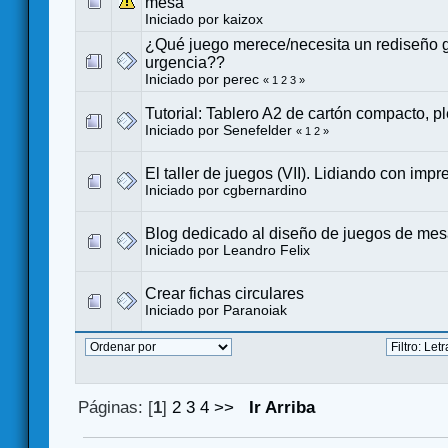
mesa
Iniciado por
kaizox
¿Qué juego merece/necesita un rediseño g
urgencia??
Iniciado por
perec
«
1
2
3
»
Tutorial: Tablero A2 de cartón compacto, p
Iniciado por
Senefelder
«
1
2
»
El taller de juegos (VII). Lidiando con impr
Iniciado por
cgbernardino
Blog dedicado al diseño de juegos de me
Iniciado por
Leandro Felix
Crear fichas circulares
Iniciado por
Paranoiak
Páginas: [
1
]
2
3
4
>>
Ir Arriba