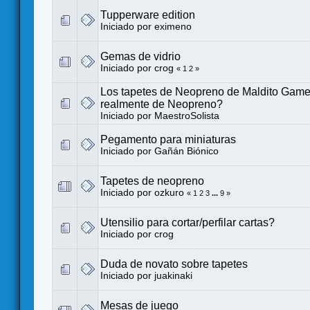
Tupperware edition
Iniciado por eximeno
Gemas de vidrio
Iniciado por
crog
«
1
2
»
Los tapetes de Neopreno de Maldito Gam
realmente de Neopreno?
Iniciado por
MaestroSolista
Pegamento para miniaturas
Iniciado por
Gañán Biónico
Tapetes de neopreno
Iniciado por
ozkuro
«
1
2
3
...
9
»
Utensilio para cortar/perfilar cartas?
Iniciado por
crog
Duda de novato sobre tapetes
Iniciado por
juakinaki
Mesas de juego