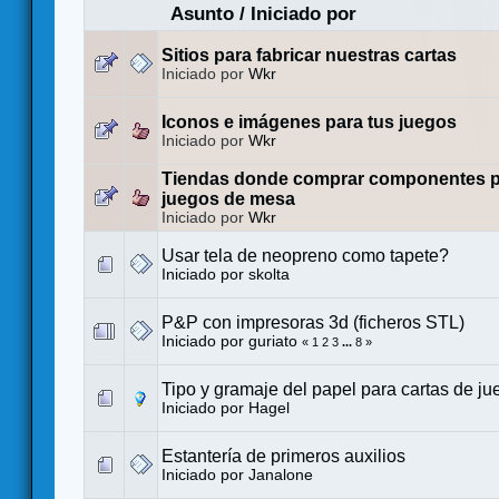
Asunto
/
Iniciado por
Sitios para fabricar nuestras cartas
Iniciado por
Wkr
Iconos e imágenes para tus juegos
Iniciado por
Wkr
Tiendas donde comprar componentes p
juegos de mesa
Iniciado por
Wkr
Usar tela de neopreno como tapete?
Iniciado por
skolta
P&P con impresoras 3d (ficheros STL)
Iniciado por
guriato
«
1
2
3
...
8
»
Tipo y gramaje del papel para cartas de ju
Iniciado por
Hagel
Estantería de primeros auxilios
Iniciado por
Janalone