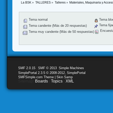
La BSK
»
TALLERES
»
Talleres
»
Materiales, Maquinaria y Acces
Tema normal
Tema blo
Tema fija
Tema candente (Más de 20 respuestas)
Encuest
Tema muy candente (Más de 50 respuestas)
SMF 2.0.15
|
SMF © 2013
,
Simple Machines
SimplePortal 2.3.5 © 2008-2012, SimplePortal
SMFSimple.com Theme | Skin Samp
Sitemap:
Boards
|
Topics
|
XML