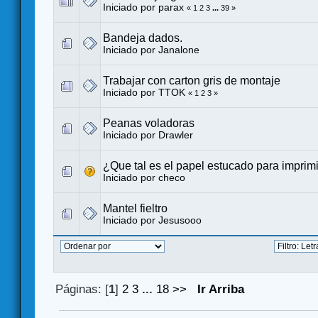
Iniciado por
parax
«
1
2
3
...
39
»
Bandeja dados.
Iniciado por
Janalone
Trabajar con carton gris de montaje
Iniciado por TTOK
«
1
2
3
»
Peanas voladoras
Iniciado por
Drawler
¿Que tal es el papel estucado para imprimi
Iniciado por
checo
Mantel fieltro
Iniciado por
Jesusooo
Páginas: [
1
]
2
3
...
18
>>
Ir Arriba