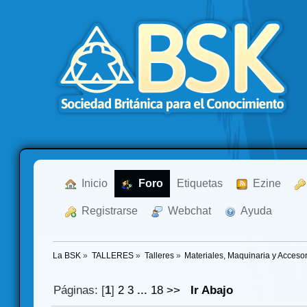
  Inicio
  Foro
Etiquetas
  Ezine
  Registrarse
  Webchat
  Ayuda
La BSK
»
TALLERES
»
Talleres
»
Materiales, Maquinaria y Acceso
Páginas: [
1
]
2
3
...
18
>>
Ir Abajo