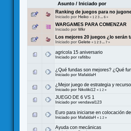
Asunto
/
Iniciado por
Ranking de juegos para no jugon
Iniciado por
Heiko
«
1
2
3
...
6
»
WARGAMES PARA COMENZAR
Iniciado por
Wkr
Los mejores 20 juegos ¿lo serán t
Iniciado por
Gelete
«
1
2
3
...
7
»
agricola 15 aniversario
Iniciado por
rafitibu
¿Qué fundas son mejores? ¿Qué fu
Iniciado por
MafaldaH
¿Mejor juego de estrategia y recur
Iniciado por
Nikoliki12
«
1
2
»
JUEGO DE 6 VS 1
Iniciado por
vendaval123
Euro para iniciarse en colocación de
Iniciado por
MafaldaH
«
1
2
»
Ayuda con mecánicas