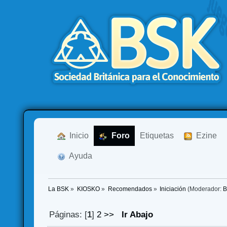
  Inicio
  Foro
Etiquetas
  Ezine
  Ayuda
La BSK
»
KIOSKO
»
Recomendados
»
Iniciación
(Moderador:
B
Páginas: [
1
]
2
>>
Ir Abajo