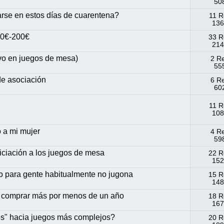
508
arse en estos días de cuarentena?
11 R
136
50€-200€
33 R
214
o en juegos de mesa)
2 R
555
de asociación
6 R
602
11 R
108
 a mi mujer
4 R
598
niciación a los juegos de mesa
22 R
152
o para gente habitualmente no jugona
15 R
148
ue comprar más por menos de un año
18 R
167
es" hacia juegos más complejos?
20 R