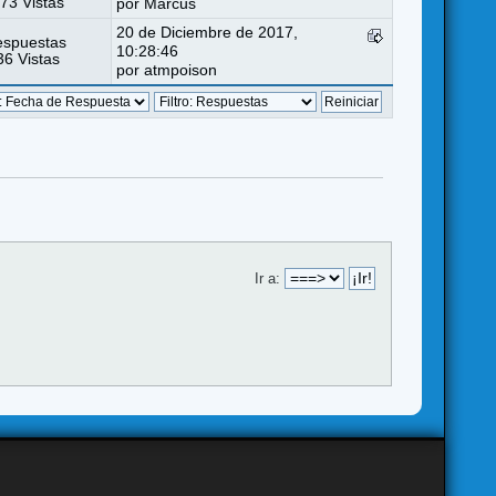
73 Vistas
por
Marcus
20 de Diciembre de 2017,
espuestas
10:28:46
6 Vistas
por
atmpoison
Ir a: