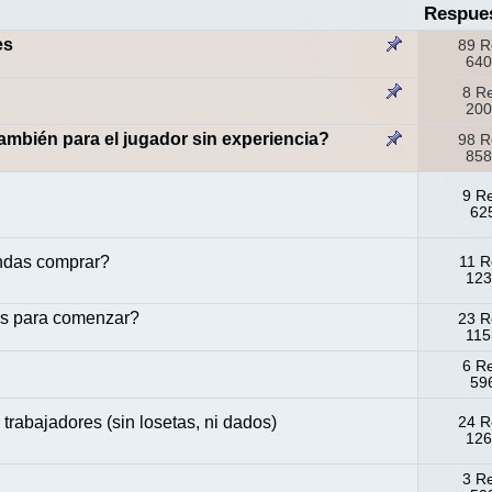
Respue
es
89 R
640
8 R
200
ambién para el jugador sin experiencia?
98 R
858
9 R
625
ndas comprar?
11 R
123
sos para comenzar?
23 R
115
6 R
596
 trabajadores (sin losetas, ni dados)
24 R
126
3 R