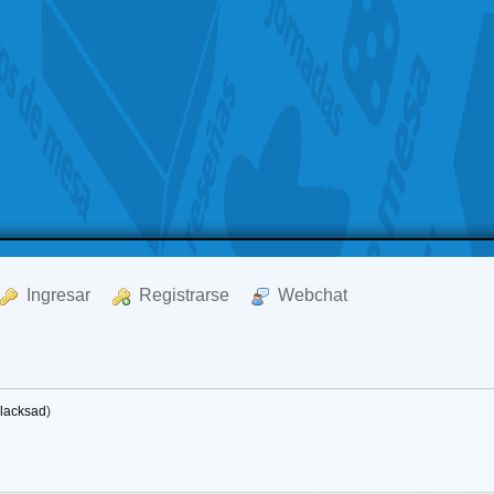
  Ingresar
  Registrarse
  Webchat
lacksad
)