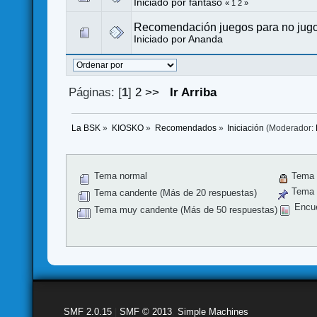
Iniciado por
fantaso
«
1
2
»
Recomendación juegos para no jug
Iniciado por
Ananda
Páginas: [
1
]
2
>>
Ir Arriba
La BSK
»
KIOSKO
»
Recomendados
»
Iniciación
(Moderador:
Tema normal
Tema 
Tema f
Tema candente (Más de 20 respuestas)
Encu
Tema muy candente (Más de 50 respuestas)
SMF 2.0.15
|
SMF © 2013
,
Simple Machines