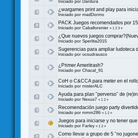
Iniciado por
Dardura
¿wargames print and play para inici
Iniciado por
madDormo
PACK Juegos recomendados por 1
Iniciado por
Caballorenier
«
1
2
3
»
¿Que nuevos juegos comprar?(Nuev
Iniciado por
Sperlita2015
Sugerencias para ampliar ludoteca 
Iniciado por
ocsudrausco
¿Primer Ameritrash?
Iniciado por
Chacal_91
CoH o C&CCA para meter en el rollo
Iniciado por
misterALC
Ayuda para plan "perverso" de (re)i
Iniciado por
Nexus7
«
1
2
»
Recomendación juego party divertid
Iniciado por
mmm286
«
1
2
»
Juegos para iniciarse y no tener q
Iniciado por
Farley
«
1
2
»
Como llevar a grupo de 5 "no jugon