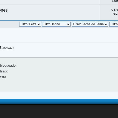
189
ones
5 R
863
Blacksad
)
bloqueado
ijado
esta