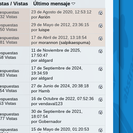
stas
/
Vistas
Último mensaje
23 de Agosto de 2020, 12:53:12
espuestas
32 Vistas
por
Asrión
29 de Mayo de 2012, 23:36:15
espuestas
50 Vistas
por
luispe
17 de Abril de 2012, 13:18:54
espuestas
81 Vistas
por
morannon (salpikaespuma)
11 de Noviembre de 2025,
espuestas
17:50:47
8 Vistas
por
aldgard
17 de Septiembre de 2024,
espuestas
19:34:59
83 Vistas
por
aldgard
27 de Junio de 2024, 20:38:18
espuestas
54 Vistas
por
Hamb
16 de Octubre de 2022, 07:52:36
espuestas
3 Vistas
por
vendaval123
30 de Septiembre de 2021,
espuestas
18:07:54
77 Vistas
por
Gobernador
15 de Mayo de 2020, 01:20:53
espuestas