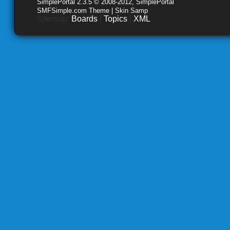
SimplePortal 2.3.5 © 2008-2012, SimplePortal
SMFSimple.com Theme | Skin Samp
Sitemap:
Boards
|
Topics
|
XML