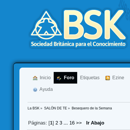
  Inicio
  Foro
Etiquetas
  Ezine
  Ayuda
La BSK
»
SALÓN DE TE
»
Besequero de la Semana
Páginas: [
1
]
2
3
...
16
>>
Ir Abajo