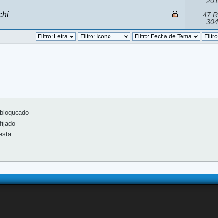
201
chi
47 R
304
bloqueado
ijado
esta