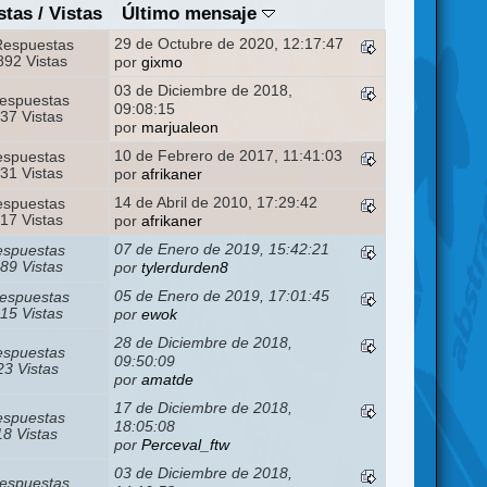
stas
/
Vistas
Último mensaje
29 de Octubre de 2020, 12:17:47
Respuestas
92 Vistas
por
gixmo
03 de Diciembre de 2018,
espuestas
09:08:15
37 Vistas
por
marjualeon
10 de Febrero de 2017, 11:41:03
espuestas
31 Vistas
por
afrikaner
14 de Abril de 2010, 17:29:42
espuestas
17 Vistas
por
afrikaner
07 de Enero de 2019, 15:42:21
espuestas
89 Vistas
por
tylerdurden8
05 de Enero de 2019, 17:01:45
espuestas
15 Vistas
por
ewok
28 de Diciembre de 2018,
espuestas
09:50:09
3 Vistas
por
amatde
17 de Diciembre de 2018,
espuestas
18:05:08
18 Vistas
por
Perceval_ftw
03 de Diciembre de 2018,
espuestas