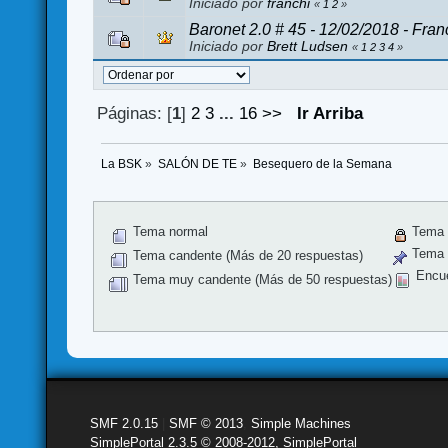
Iniciado por
franchi
«
1
2
»
Baronet 2.0 # 45 - 12/02/2018 - Fran
Iniciado por
Brett Ludsen
«
1
2
3
4
»
Páginas: [
1
]
2
3
...
16
>>
Ir Arriba
La BSK
»
SALÓN DE TE
»
Besequero de la Semana
Tema normal
Tema 
Tema f
Tema candente (Más de 20 respuestas)
Encu
Tema muy candente (Más de 50 respuestas)
SMF 2.0.15
|
SMF © 2013
,
Simple Machines
SimplePortal 2.3.5 © 2008-2012, SimplePortal