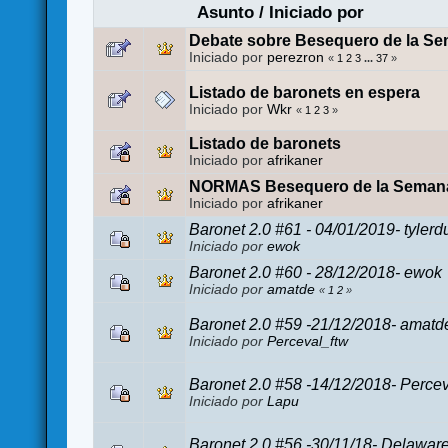
Asunto
/
Iniciado por
Debate sobre Besequero de la Se
Iniciado por
perezron
«
1
2
3
...
37
»
Listado de baronets en espera
Iniciado por
Wkr
«
1
2
3
»
Listado de baronets
Iniciado por
afrikaner
NORMAS Besequero de la Semana
Iniciado por
afrikaner
Baronet 2.0 #61 - 04/01/2019- tyler
Iniciado por
ewok
Baronet 2.0 #60 - 28/12/2018- ewok
Iniciado por
amatde
«
1
2
»
Baronet 2.0 #59 -21/12/2018- amatd
Iniciado por
Perceval_ftw
Baronet 2.0 #58 -14/12/2018- Percev
Iniciado por
Lapu
Baronet 2.0 #56 -30/11/18- Delaware