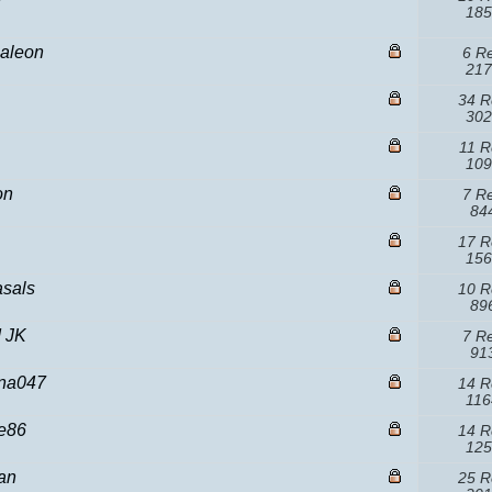
185
ualeon
6 R
217
34 R
302
11 R
109
on
7 R
844
17 R
156
asals
10 R
896
d JK
7 R
913
ina047
14 R
116
re86
14 R
125
kan
25 R