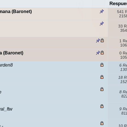
Respue
mana (Baronet)
541 
2158
33 R
354
1 R
106
 (Baronet)
0 R
105
durden8
6 R
130
18 R
152
e
8 R
822
al_ftw
9 R
81
 -
10 R